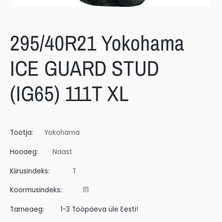
295/40R21 Yokohama
ICE GUARD STUD
(IG65) 111T XL
Tootja:
Yokohama
Hooaeg:
Naast
Kiirusindeks:
T
Koormusindeks:
111
Tarneaeg:
1-3 Tööpäeva üle Eesti!