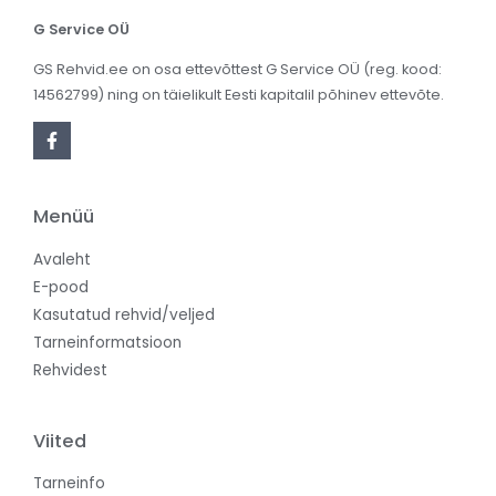
G Service OÜ
GS Rehvid.ee on osa ettevõttest G Service OÜ (reg. kood:
14562799) ning on täielikult Eesti kapitalil põhinev ettevõte.
Menüü
Avaleht
E-pood
Kasutatud rehvid/veljed
Tarneinformatsioon
Rehvidest
Viited
Tarneinfo