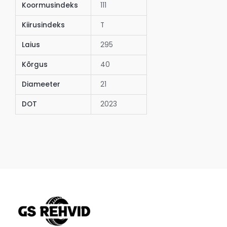
Koormusindeks
111
Kiirusindeks
T
Laius
295
Kõrgus
40
Diameeter
21
DOT
2023