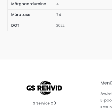
Märghaardumine
A
Müratase
74
DOT
2022
Men
Avale
E-poo
G Service OÜ
Kasut