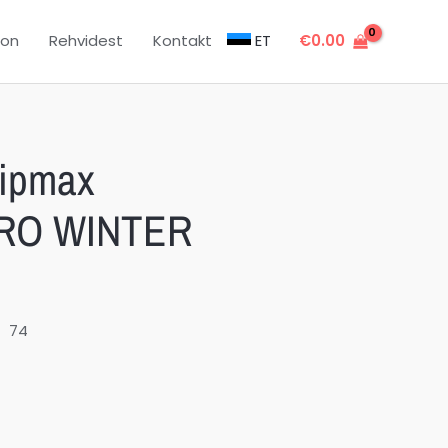
oon
Rehvidest
Kontakt
ET
€
0.00
ripmax
RO WINTER
74