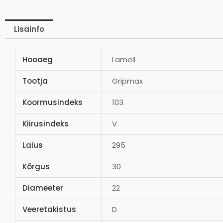
Lisainfo
Hooaeg
Lamell
Tootja
Gripmax
Koormusindeks
103
Kiirusindeks
V
Laius
295
Kõrgus
30
Diameeter
22
Veeretakistus
D