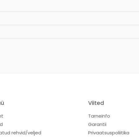
üü
Viited
ht
Tarneinfo
d
Garantii
atud rehvid/veljed
Privaatsuspoliitika