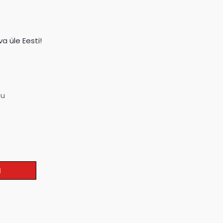
a üle Eesti!
su
I