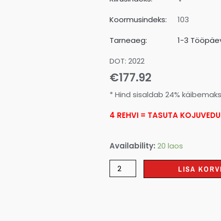
Koormusindeks:
103
Tarneaeg:
1-3 Tööpäev
DOT: 2022
€
177.92
* Hind sisaldab 24% käibemak
4 REHVI = TASUTA KOJUVEDU
Availability:
20 laos
LISA KORV