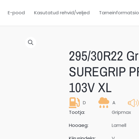
E-pood
Kasutatud rehvid/veljed
Tarneinformatsi
295/30R22 G
SUREGRIP P
103V XL
D
A
Tootja:
Gripmax
Hooaeg:
Lamell
Kiirusindeks:
V