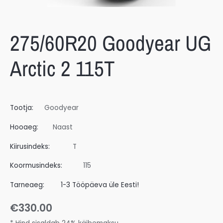
275/60R20 Goodyear UG
Arctic 2 115T
Tootja:
Goodyear
Hooaeg:
Naast
Kiirusindeks:
T
Koormusindeks:
115
Tarneaeg:
1-3 Tööpäeva üle Eesti!
€
330.00