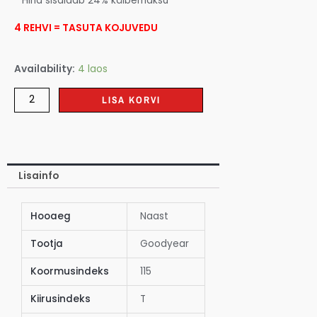
* Hind sisaldab 24% käibemaksu
4 REHVI = TASUTA KOJUVEDU
Availability:
4 laos
LISA KORVI
Lisainfo
Hooaeg
Naast
Tootja
Goodyear
Koormusindeks
115
Kiirusindeks
T