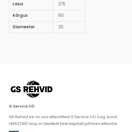
Laius
275
Kõrgus
60
Diameeter
20
G Service OÜ
GS Rehvid.ee on osa ettevõttest G Service OÜ (reg. kood:
14562799) ning on täielikult Eesti kapitalil põhinev ettevõte.