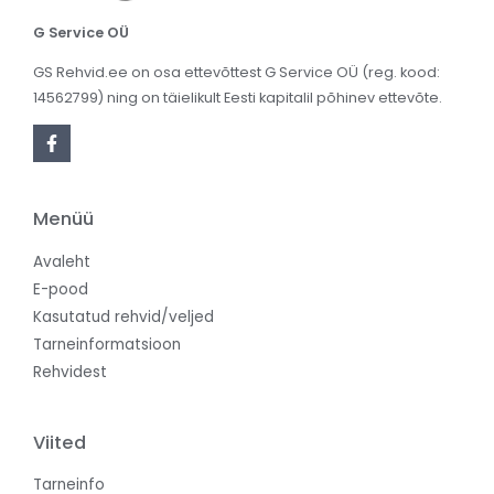
G Service OÜ
GS Rehvid.ee on osa ettevõttest G Service OÜ (reg. kood:
14562799) ning on täielikult Eesti kapitalil põhinev ettevõte.
Menüü
Avaleht
E-pood
Kasutatud rehvid/veljed
Tarneinformatsioon
Rehvidest
Viited
Tarneinfo