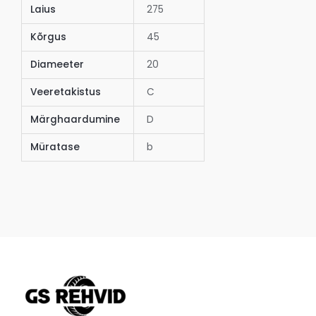
Laius
275
Kõrgus
45
Diameeter
20
Veeretakistus
C
Märghaardumine
D
Müratase
b