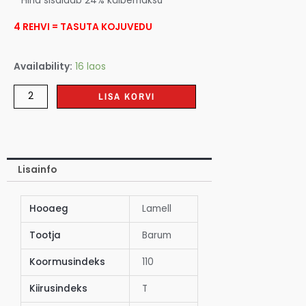
* Hind sisaldab 24% käibemaksu
4 REHVI = TASUTA KOJUVEDU
Availability:
16 laos
LISA KORVI
Lisainfo
Hooaeg
Lamell
Tootja
Barum
Koormusindeks
110
Kiirusindeks
T