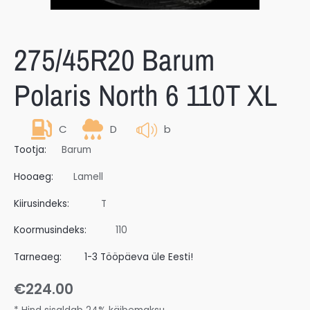
275/45R20 Barum
Polaris North 6 110T XL
C
D
b
Tootja:
Barum
Hooaeg:
Lamell
Kiirusindeks:
T
Koormusindeks:
110
Tarneaeg:
1-3 Tööpäeva üle Eesti!
€
224.00