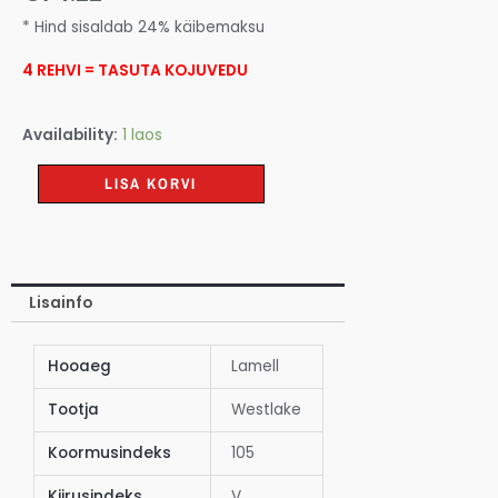
* Hind sisaldab 24% käibemaksu
4 REHVI = TASUTA KOJUVEDU
Availability:
1 laos
LISA KORVI
Lisainfo
Hooaeg
Lamell
Tootja
Westlake
Koormusindeks
105
Kiirusindeks
V