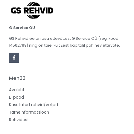
G Service OÜ
GS Rehvid.ee on osa ettevõttest G Service OÜ (reg. kood:
14562799) ning on täielikult Eesti kapitalil põhinev ettevõte.
Menüü
Avaleht
E-pood
Kasutatud rehvid/veljed
Tarneinformatsioon
Rehvidest