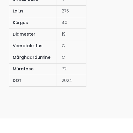
Laius
275
Kõrgus
40
Diameeter
19
Veeretakistus
C
Märghaardumine
C
Müratase
72
DOT
2024