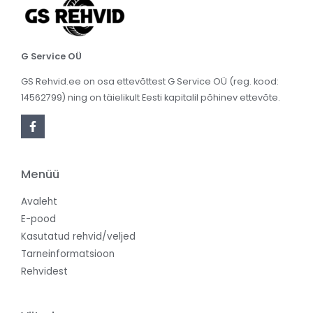
G Service OÜ
GS Rehvid.ee on osa ettevõttest G Service OÜ (reg. kood:
14562799) ning on täielikult Eesti kapitalil põhinev ettevõte.
Menüü
Avaleht
E-pood
Kasutatud rehvid/veljed
Tarneinformatsioon
Rehvidest