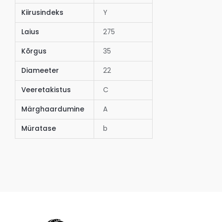
Kiirusindeks
Y
Laius
275
Kõrgus
35
Diameeter
22
Veeretakistus
C
Märghaardumine
A
Müratase
b