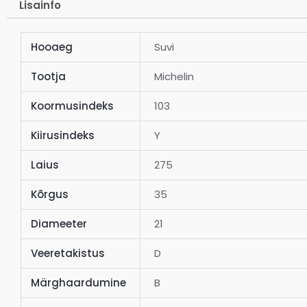
Lisainfo
Hooaeg
Suvi
Tootja
Michelin
Koormusindeks
103
Kiirusindeks
Y
Laius
275
Kõrgus
35
Diameeter
21
Veeretakistus
D
Märghaardumine
B