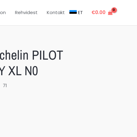
oon
Rehvidest
Kontakt
ET
€
0.00
chelin PILOT
Y XL N0
71