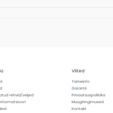
üü
Viited
ht
Tarneinfo
d
Garantii
atud rehvid/veljed
Privaatsuspoliitika
informatsioon
Müügitingimused
dest
Kontakt