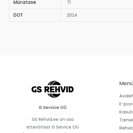
Müratase
71
DOT
2024
Men
Avale
E-poo
G Service OÜ
Kasut
GS Rehvid.ee on osa
Tarne
ettevõttest G Service OÜ
Rehvi