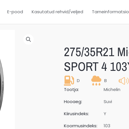
E-pood
Kasutatud rehvid/veljed
Tarneinformatsi
275/35R21 Mi
SPORT 4 103
D
B
Tootja:
Michelin
Hooaeg:
Suvi
Kiirusindeks:
Y
Koormusindeks:
103