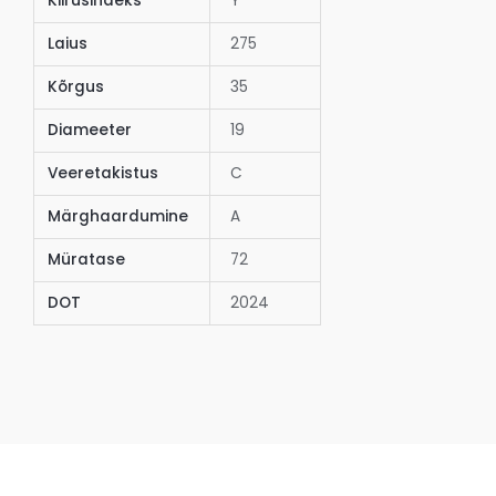
Kiirusindeks
Y
Laius
275
Kõrgus
35
Diameeter
19
Veeretakistus
C
Märghaardumine
A
Müratase
72
DOT
2024