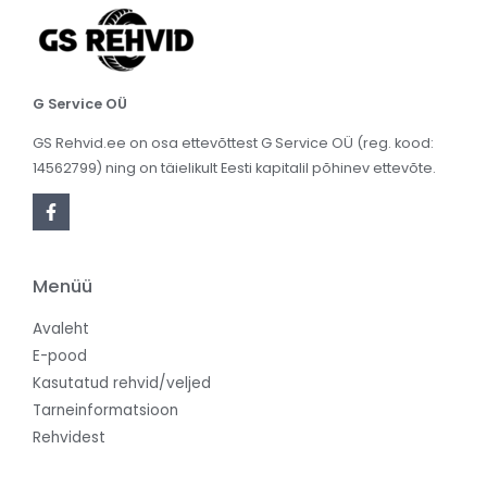
G Service OÜ
GS Rehvid.ee on osa ettevõttest G Service OÜ (reg. kood:
14562799) ning on täielikult Eesti kapitalil põhinev ettevõte.
Menüü
Avaleht
E-pood
Kasutatud rehvid/veljed
Tarneinformatsioon
Rehvidest