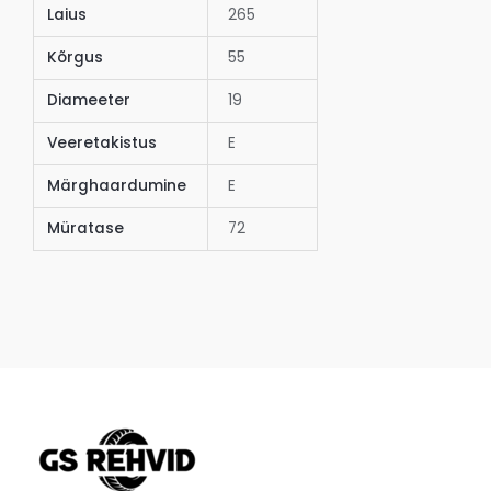
Laius
265
Kõrgus
55
Diameeter
19
Veeretakistus
E
Märghaardumine
E
Müratase
72