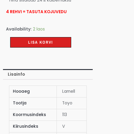
* Hind sisaldab 24% käibemaksu
4 REHVI = TASUTA KOJUVEDU
Availability:
2 laos
LISA KORVI
Lisainfo
Hooaeg
Lamell
Tootja
Toyo
Koormusindeks
113
Kiirusindeks
V