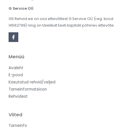
G Service OÜ
GS Rehvid.ee on osa ettevõttest G Service OÜ (reg. kood:
14562799) ning on täielikult Eesti kapitalil põhinev ettevõte.
Menüü
Avaleht
E-pood
Kasutatud rehvid/veljed
Tarneinformatsioon
Rehvidest
Viited
Tarneinfo