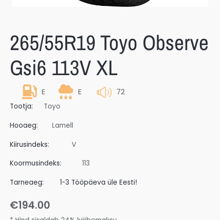
265/55R19 Toyo Observe
Gsi6 113V XL
E
E
72
Tootja:
Toyo
Hooaeg:
Lamell
Kiirusindeks:
V
Koormusindeks:
113
Tarneaeg:
1-3 Tööpäeva üle Eesti!
€
194.00