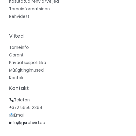
Kasutatud rehvid/veljed
Tarneinformatsioon
Rehvidest
Viited
Tarneinfo
Garantii
Privaatsuspoliitika
Müügitingimused
Kontakt
Kontakt
Telefon
+372 5656 2364
Email
info@gsrehvid.ee