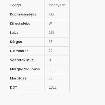
Tootja
Goodyear
Koormusindeks
102
Kiirusindeks
W
Laius
265
Kõrgus
35
Diameeter
22
Veeretakistus
D
Märghaardumine
B
Müratase
73
DOT
2022