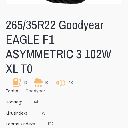
265/35R22 Goodyear
EAGLE F1
ASYMMETRIC 3 102W
XL T0
D
B
73
Tootja:
Goodyear
Hooaeg:
Suvi
Kiirusindeks:
W
Koormusindeks:
102