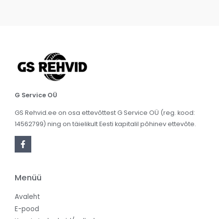
G Service OÜ
GS Rehvid.ee on osa ettevõttest G Service OÜ (reg. kood:
14562799) ning on täielikult Eesti kapitalil põhinev ettevõte.
Menüü
Avaleht
E-pood