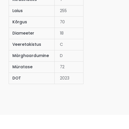
Laius
255
Kõrgus
70
Diameeter
18
Veeretakistus
C
Märghaardumine
D
Müratase
72
DOT
2023