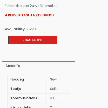
* Hind sisaldab 24% käibemaksu
4 REHVI = TASUTA KOJUVEDU
Availability:
2 laos
LISA KORVI
Lisainfo
Hooaeg
Suvi
Tootja
Sailun
Koormusindeks
113
Kiirusindeks
T