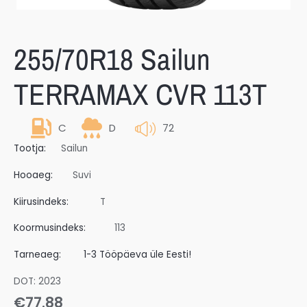
255/70R18 Sailun
TERRAMAX CVR 113T
C
D
72
Tootja:
Sailun
Hooaeg:
Suvi
Kiirusindeks:
T
Koormusindeks:
113
Tarneaeg:
1-3 Tööpäeva üle Eesti!
DOT: 2023
€
77.88