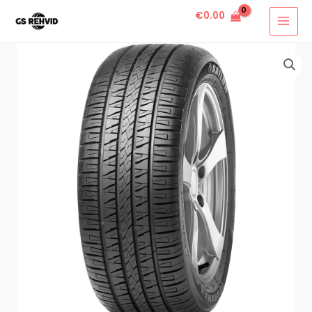
€
0.00