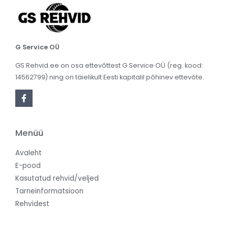
G Service OÜ
GS Rehvid.ee on osa ettevõttest G Service OÜ (reg. kood:
14562799) ning on täielikult Eesti kapitalil põhinev ettevõte.
Menüü
Avaleht
E-pood
Kasutatud rehvid/veljed
Tarneinformatsioon
Rehvidest