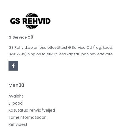
G Service OÜ
GS Rehvid.ee on osa ettevõttest G Service OÜ (reg. kood:
14562799) ning on täielikult Eesti kapitalil põhinev ettevõte.
Menüü
Avaleht
E-pood
Kasutatud rehvid/veljed
Tarneinformatsioon
Rehvidest