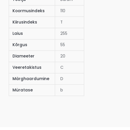
Koormusindeks
110
Kiirusindeks
T
Laius
255
Kõrgus
55
Diameeter
20
Veeretakistus
C
Märghaardumine
D
Müratase
b