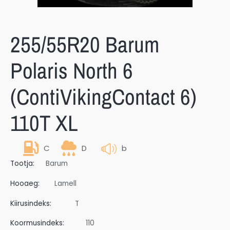
255/55R20 Barum
Polaris North 6
(ContiVikingContact 6)
110T XL
C
D
b
Tootja:
Barum
Hooaeg:
Lamell
Kiirusindeks:
T
Koormusindeks:
110