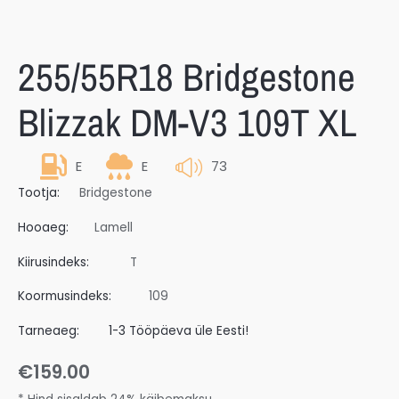
255/55R18 Bridgestone
Blizzak DM-V3 109T XL
E
E
73
Tootja:
Bridgestone
Hooaeg:
Lamell
Kiirusindeks:
T
Koormusindeks:
109
Tarneaeg:
1-3 Tööpäeva üle Eesti!
€
159.00