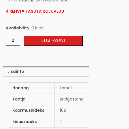
* Hind sisaldab 24% käibemaksu
4 REHVI = TASUTA KOJUVEDU
Availability:
3 laos
LISA KORVI
Lisainfo
Hooaeg
Lamell
Tootja
Bridgestone
Koormusindeks
109
Kiirusindeks
T