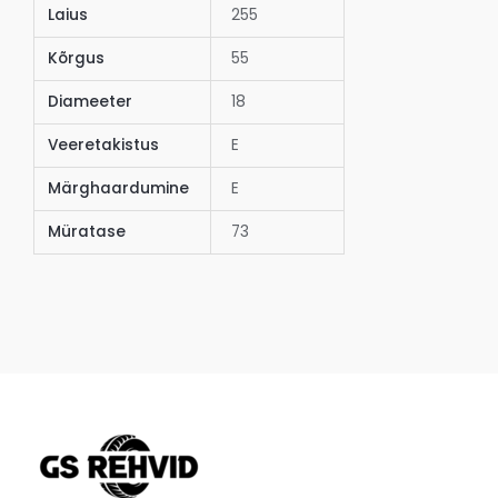
Laius
255
Kõrgus
55
Diameeter
18
Veeretakistus
E
Märghaardumine
E
Müratase
73