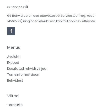
G Service OÜ
GS Rehvid.ee on osa ettevõttest G Service OÜ (reg. kood:
14562799) ning on täielikult Eesti kapitalil põhinev ettevõte.
Menüü
Avaleht
E-pood
Kasutatud rehvid/veljed
Tarneinformatsioon
Rehvidest
Viited
Tarneinfo