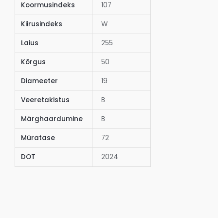
Koormusindeks
107
Kiirusindeks
W
Laius
255
Kõrgus
50
Diameeter
19
Veeretakistus
B
Märghaardumine
B
Müratase
72
DOT
2024