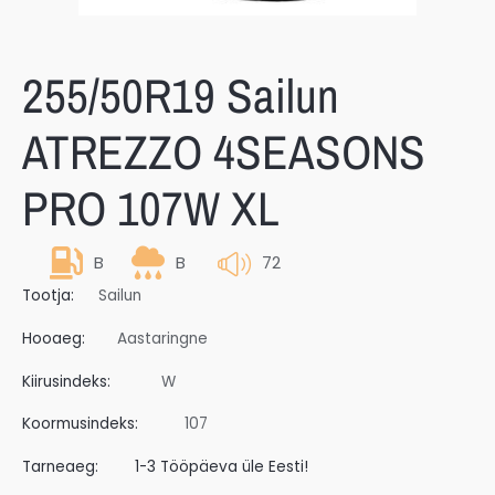
255/50R19 Sailun
ATREZZO 4SEASONS
PRO 107W XL
B
B
72
Tootja:
Sailun
Hooaeg:
Aastaringne
Kiirusindeks:
W
Koormusindeks:
107
Tarneaeg:
1-3 Tööpäeva üle Eesti!