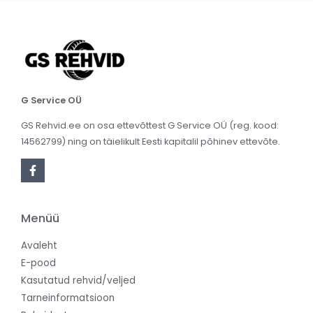
G Service OÜ
GS Rehvid.ee on osa ettevõttest G Service OÜ (reg. kood:
14562799) ning on täielikult Eesti kapitalil põhinev ettevõte.
Menüü
Avaleht
E-pood
Kasutatud rehvid/veljed
Tarneinformatsioon