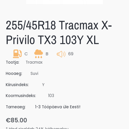
255/45R18 Tracmax X-
Privilo TX3 103Y XL
C
B
69
Tootja:
Tracmax
Hooaeg:
Suvi
Kiirusindeks:
Y
Koormusindeks:
103
Tarneaeg:
1-3 Tööpäeva üle Eesti!
€
85.00