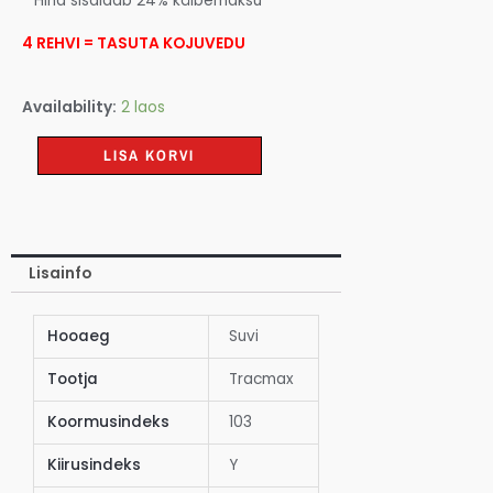
* Hind sisaldab 24% käibemaksu
4 REHVI = TASUTA KOJUVEDU
Availability:
2 laos
LISA KORVI
Lisainfo
Hooaeg
Suvi
Tootja
Tracmax
Koormusindeks
103
Kiirusindeks
Y