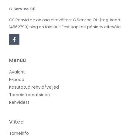
G Service OÜ
GS Rehvid.ee on osa ettevõttest G Service OÜ (reg. kood:
14562799) ning on täielikult Eesti kapitalil põhinev ettevõte.
Menüü
Avaleht
E-pood
Kasutatud rehvid/veljed
Tarneinformatsioon
Rehvidest
Viited
Tarneinfo