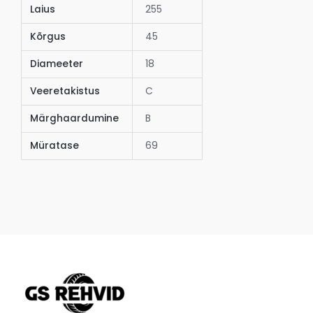
Laius
255
Kõrgus
45
Diameeter
18
Veeretakistus
C
Märghaardumine
B
Müratase
69