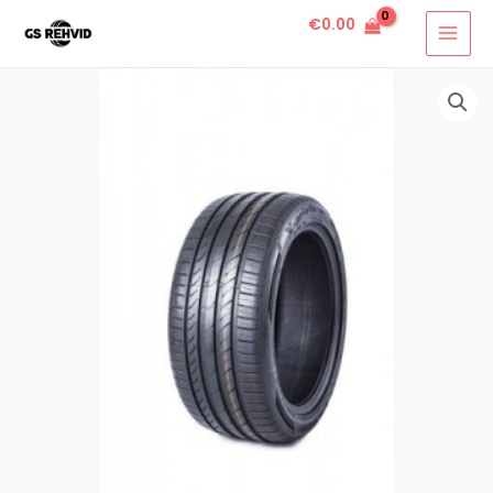
€
0.00