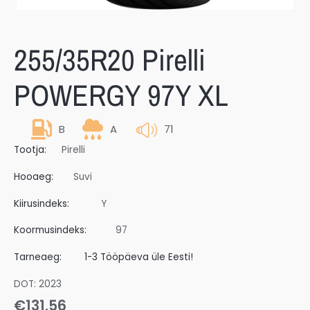
255/35R20 Pirelli
POWERGY 97Y XL
B
A
71
Tootja:
Pirelli
Hooaeg:
Suvi
Kiirusindeks:
Y
Koormusindeks:
97
Tarneaeg:
1-3 Tööpäeva üle Eesti!
DOT: 2023
€
131.56