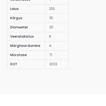
Laius
255
Kõrgus
35
Diameeter
20
Veeretakistus
B
Märghaardumine
A
Müratase
71
DOT
2023