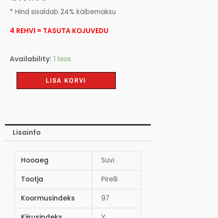
* Hind sisaldab 24% käibemaksu
4 REHVI = TASUTA KOJUVEDU
Availability:
1 laos
LISA KORVI
Lisainfo
Hooaeg
Suvi
Tootja
Pirelli
Koormusindeks
97
Kiirusindeks
Y