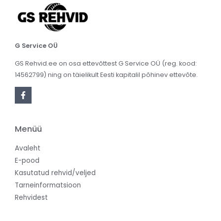
G Service OÜ
GS Rehvid.ee on osa ettevõttest G Service OÜ (reg. kood:
14562799) ning on täielikult Eesti kapitalil põhinev ettevõte.
Menüü
Avaleht
E-pood
Kasutatud rehvid/veljed
Tarneinformatsioon
Rehvidest