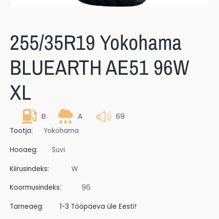
255/35R19 Yokohama
BLUEARTH AE51 96W
XL
B
A
69
Tootja:
Yokohama
Hooaeg:
Suvi
Kiirusindeks:
W
Koormusindeks:
96
Tarneaeg:
1-3 Tööpäeva üle Eesti!