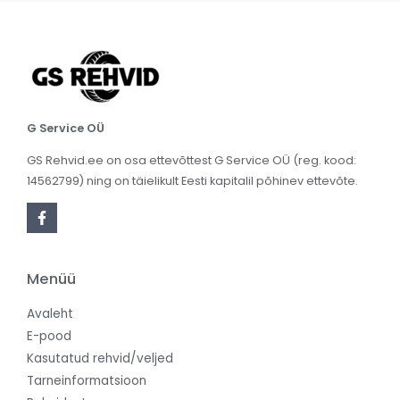
G Service OÜ
GS Rehvid.ee on osa ettevõttest G Service OÜ (reg. kood:
14562799) ning on täielikult Eesti kapitalil põhinev ettevõte.
Menüü
Avaleht
E-pood
Kasutatud rehvid/veljed
Tarneinformatsioon