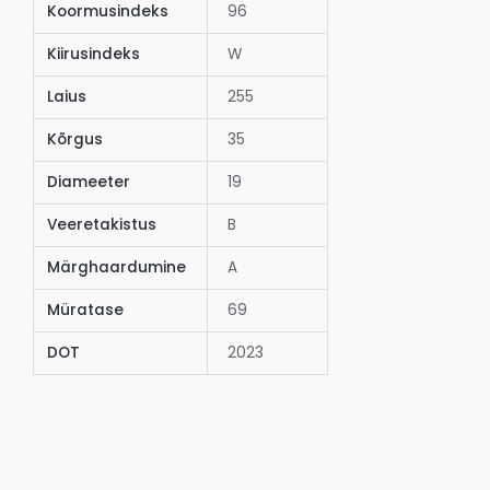
Koormusindeks
96
Kiirusindeks
W
Laius
255
Kõrgus
35
Diameeter
19
Veeretakistus
B
Märghaardumine
A
Müratase
69
DOT
2023