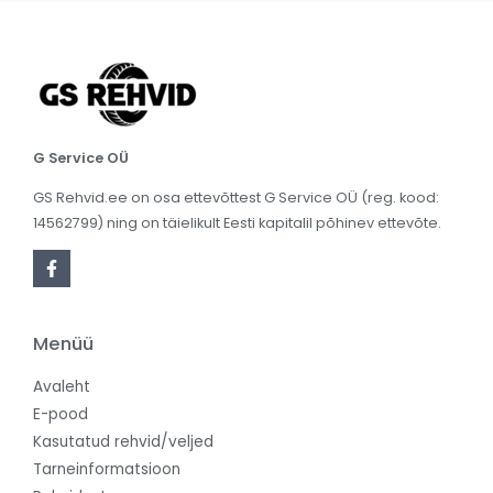
G Service OÜ
GS Rehvid.ee on osa ettevõttest G Service OÜ (reg. kood:
14562799) ning on täielikult Eesti kapitalil põhinev ettevõte.
Menüü
Avaleht
E-pood
Kasutatud rehvid/veljed
Tarneinformatsioon