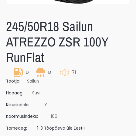
245/50R18 Sailun
ATREZZO ZSR 100Y
RunFlat
D
B
71
Tootja:
Sailun
Hooaeg:
Suvi
Kiirusindeks:
Y
Koormusindeks:
100
Tarneaeg:
1-3 Tööpäeva üle Eesti!