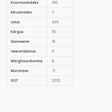
Koormusindeks
100
Kiirusindeks
Y
Laius
245
Kõrgus
50
Diameeter
18
Veeretakistus
D
Märghaardumine
B
Müratase
71
DOT
2023