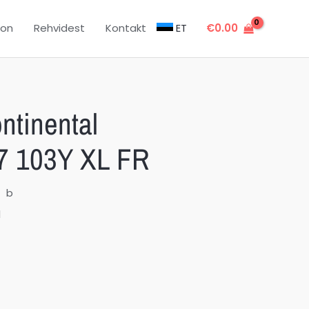
oon
Rehvidest
Kontakt
ET
€
0.00
ntinental
 7 103Y XL FR
b
l