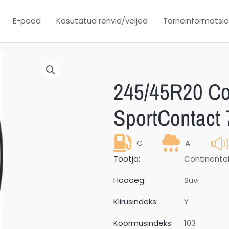
E-pood
Kasutatud rehvid/veljed
Tarneinformatsi
245/45R20 Co
SportContact
C
A
Tootja:
Continenta
Hooaeg:
Suvi
Kiirusindeks:
Y
Koormusindeks:
103