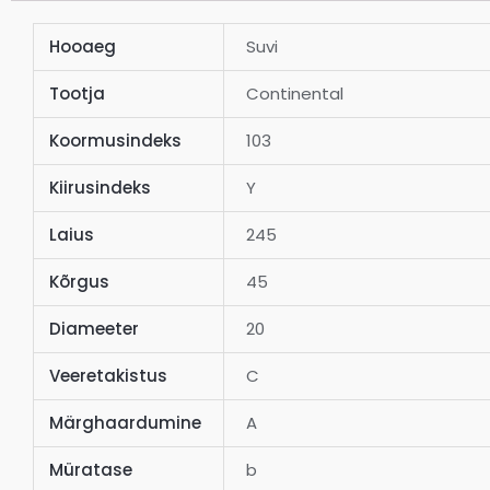
Hooaeg
Suvi
Tootja
Continental
Koormusindeks
103
Kiirusindeks
Y
Laius
245
Kõrgus
45
Diameeter
20
Veeretakistus
C
Märghaardumine
A
Müratase
b