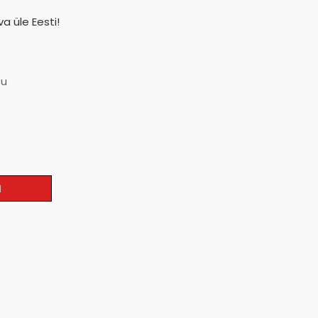
a üle Eesti!
su
I