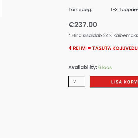
Tarneaeg:
1-3 Tööpäev
€
237.00
* Hind sisaldab 24% käibemak
4 REHVI = TASUTA KOJUVEDU
Availability:
6 laos
LISA KORV