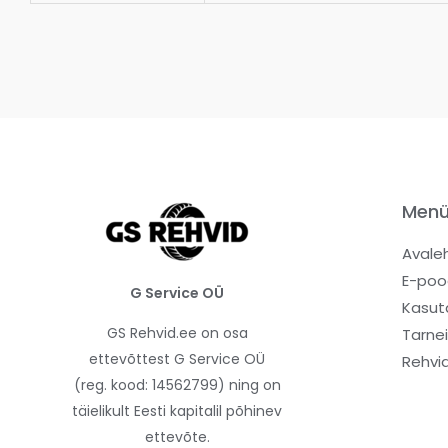
Men
Avale
E-poo
G Service OÜ
Kasut
GS Rehvid.ee on osa
Tarne
ettevõttest G Service OÜ
Rehvi
(reg. kood: 14562799) ning on
täielikult Eesti kapitalil põhinev
ettevõte.