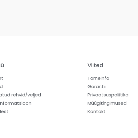
üü
Viited
ht
Tarneinfo
d
Garantii
atud rehvid/veljed
Privaatsuspoliitika
informatsioon
Müügitingimused
dest
Kontakt