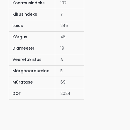
Koormusindeks
102
Kiirusindeks
Y
Laius
245
Kõrgus
45
Diameeter
19
Veeretakistus
A
Märghaardumine
B
Müratase
69
DOT
2024