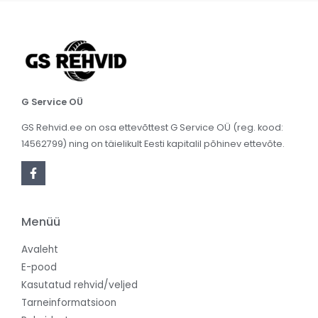
G Service OÜ
GS Rehvid.ee on osa ettevõttest G Service OÜ (reg. kood:
14562799) ning on täielikult Eesti kapitalil põhinev ettevõte.
Menüü
Avaleht
E-pood
Kasutatud rehvid/veljed
Tarneinformatsioon