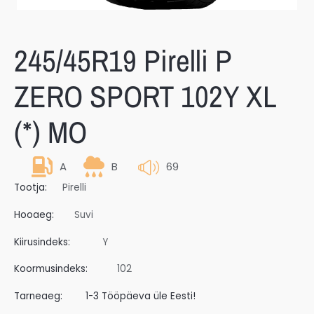
245/45R19 Pirelli P
ZERO SPORT 102Y XL
(*) MO
A
B
69
Tootja:
Pirelli
Hooaeg:
Suvi
Kiirusindeks:
Y
Koormusindeks:
102
Tarneaeg:
1-3 Tööpäeva üle Eesti!