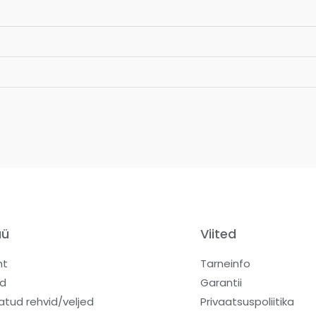
üü
Viited
ht
Tarneinfo
d
Garantii
atud rehvid/veljed
Privaatsuspoliitika