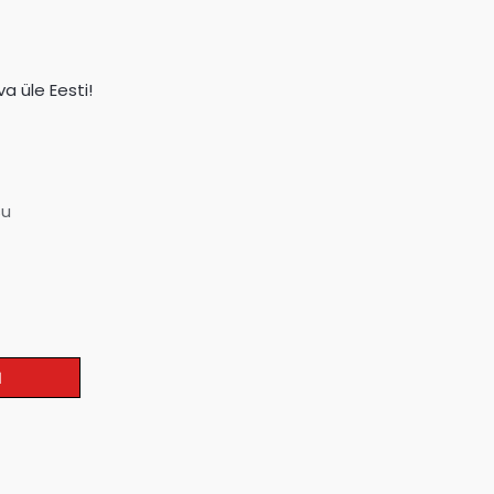
a üle Eesti!
su
I