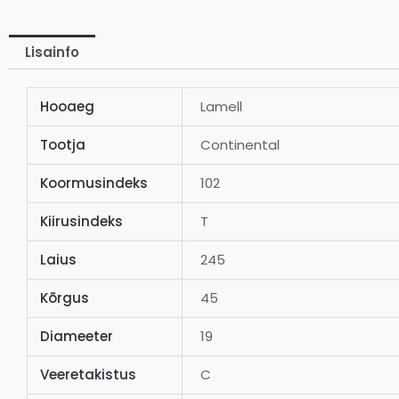
Lisainfo
Hooaeg
Lamell
Tootja
Continental
Koormusindeks
102
Kiirusindeks
T
Laius
245
Kõrgus
45
Diameeter
19
Veeretakistus
C