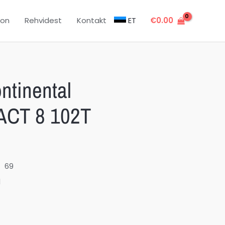
oon
Rehvidest
Kontakt
ET
€
0.00
ntinental
CT 8 102T
69
l