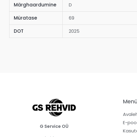
Märghaardumine
D
Müratase
69
DOT
2025
Men
Avale
E-poo
G Service OÜ
Kasut