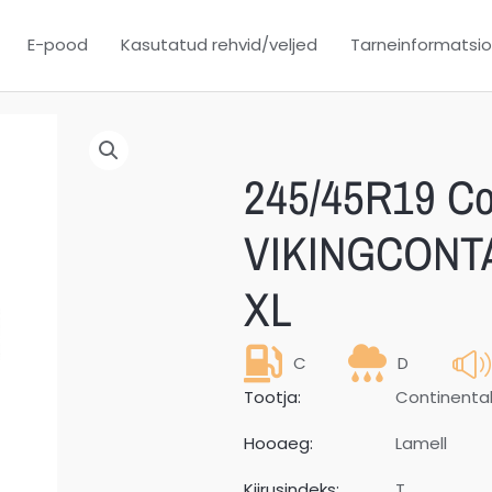
E-pood
Kasutatud rehvid/veljed
Tarneinformatsi
245/45R19 Co
VIKINGCONTA
XL
C
D
Tootja:
Continenta
Hooaeg:
Lamell
Kiirusindeks:
T