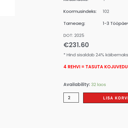
Koormusindeks:
102
Tarneaeg:
1-3 Tööpäev
DOT: 2025
€
231.60
* Hind sisaldab 24% käibemak
4 REHVI = TASUTA KOJUVEDU
Availability:
32 laos
LISA KORV