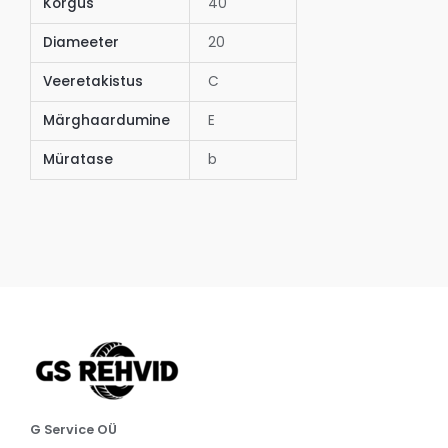
Kõrgus
40
Diameeter
20
Veeretakistus
C
Märghaardumine
E
Müratase
b
G Service OÜ