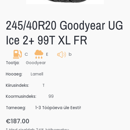
245/40R20 Goodyear UG
Ice 2+ 99T XL FR
C
E
b
Tootja:
Goodyear
Hooaeg:
Lamell
Kiirusindeks:
T
Koormusindeks:
99
Tarneaeg:
1-3 Tööpäeva üle Eesti!
€
187.00