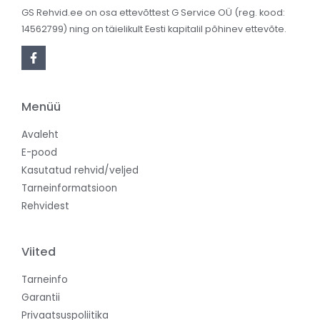
GS Rehvid.ee on osa ettevõttest G Service OÜ (reg. kood:
14562799) ning on täielikult Eesti kapitalil põhinev ettevõte.
Menüü
Avaleht
E-pood
Kasutatud rehvid/veljed
Tarneinformatsioon
Rehvidest
Viited
Tarneinfo
Garantii
Privaatsuspoliitika