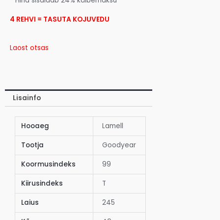
* Hind sisaldab 24% käibemaksu
4 REHVI = TASUTA KOJUVEDU
Laost otsas
Lisainfo
Hooaeg
Lamell
Tootja
Goodyear
Koormusindeks
99
Kiirusindeks
T
Laius
245