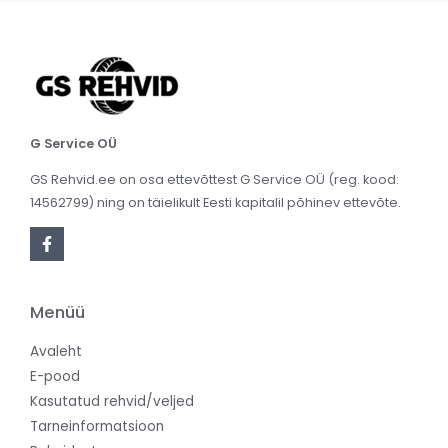
G Service OÜ
GS Rehvid.ee on osa ettevõttest G Service OÜ (reg. kood:
14562799) ning on täielikult Eesti kapitalil põhinev ettevõte.
Menüü
Avaleht
E-pood
Kasutatud rehvid/veljed
Tarneinformatsioon