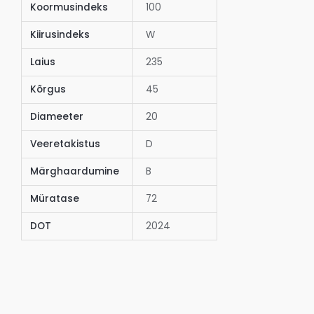
Koormusindeks
100
Kiirusindeks
W
Laius
235
Kõrgus
45
Diameeter
20
Veeretakistus
D
Märghaardumine
B
Müratase
72
DOT
2024