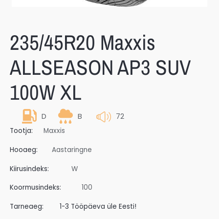
235/45R20 Maxxis
ALLSEASON AP3 SUV
100W XL
D
B
72
Tootja:
Maxxis
Hooaeg:
Aastaringne
Kiirusindeks:
W
Koormusindeks:
100
Tarneaeg:
1-3 Tööpäeva üle Eesti!