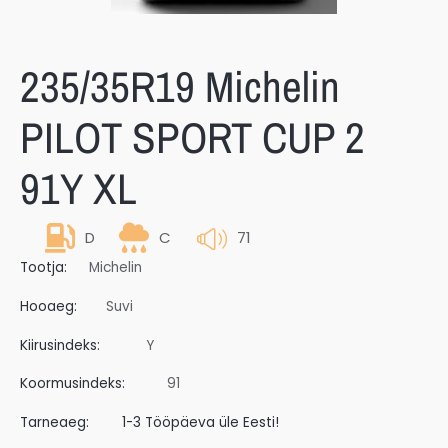
235/35R19 Michelin
PILOT SPORT CUP 2
91Y XL
D
C
71
Tootja:
Michelin
Hooaeg:
Suvi
Kiirusindeks:
Y
Koormusindeks:
91
Tarneaeg:
1-3 Tööpäeva üle Eesti!