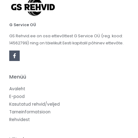
G Service OÜ
GS Rehvid.ee on osa ettevõttest G Service OÜ (reg. kood:
14562799) ning on täielikult Eesti kapitalil põhinev ettevõte.
Menüü
Avaleht
E-pood
Kasutatud rehvid/veljed
Tarneinformatsioon
Rehvidest