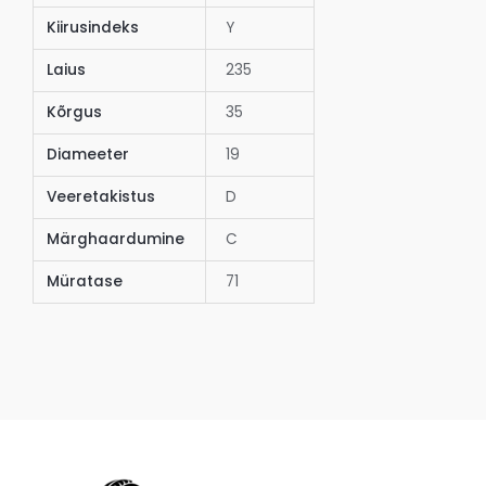
Kiirusindeks
Y
Laius
235
Kõrgus
35
Diameeter
19
Veeretakistus
D
Märghaardumine
C
Müratase
71