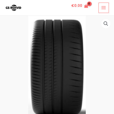
€
0.00