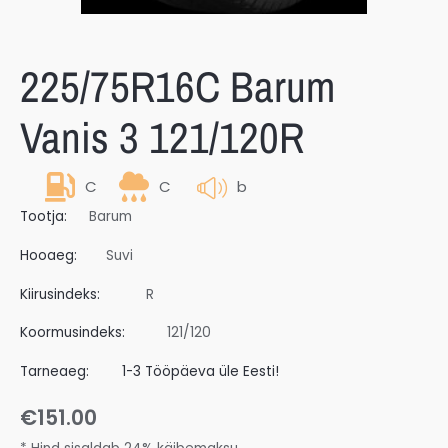
225/75R16C Barum
Vanis 3 121/120R
C
C
b
Tootja:
Barum
Hooaeg:
Suvi
Kiirusindeks:
R
Koormusindeks:
121/120
Tarneaeg:
1-3 Tööpäeva üle Eesti!
€
151.00