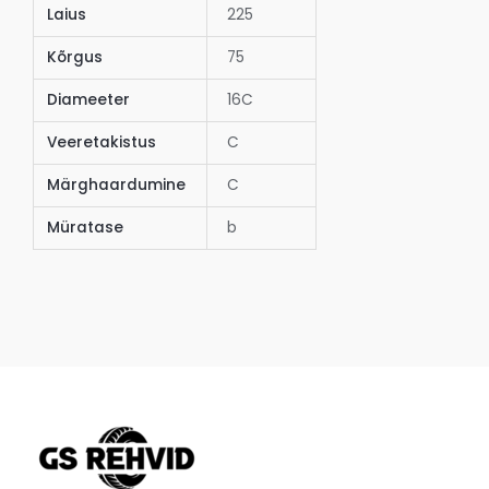
Laius
225
Kõrgus
75
Diameeter
16C
Veeretakistus
C
Märghaardumine
C
Müratase
b