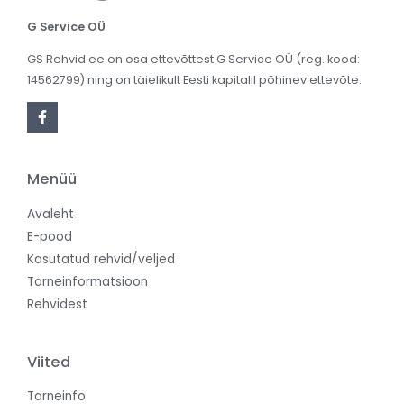
G Service OÜ
GS Rehvid.ee on osa ettevõttest G Service OÜ (reg. kood:
14562799) ning on täielikult Eesti kapitalil põhinev ettevõte.
Menüü
Avaleht
E-pood
Kasutatud rehvid/veljed
Tarneinformatsioon
Rehvidest
Viited
Tarneinfo