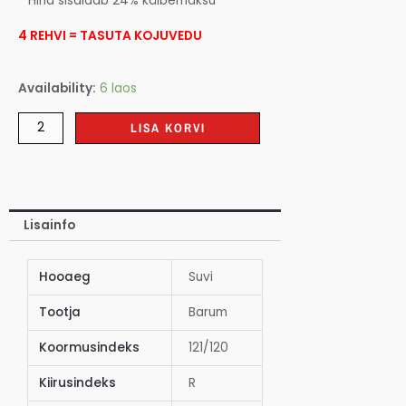
* Hind sisaldab 24% käibemaksu
4 REHVI = TASUTA KOJUVEDU
Availability:
6 laos
LISA KORVI
Lisainfo
Hooaeg
Suvi
Tootja
Barum
Koormusindeks
121/120
Kiirusindeks
R