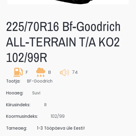
225/70R16 Bf-Goodrich
ALL-TERRAIN T/A KO2
102/99R
F
B
74
Tootja:
BF-Goodrich
Hooaeg:
Suvi
Kiirusindeks:
R
Koormusindeks:
102/99
Tarneaeg:
1-3 Tööpäeva üle Eesti!