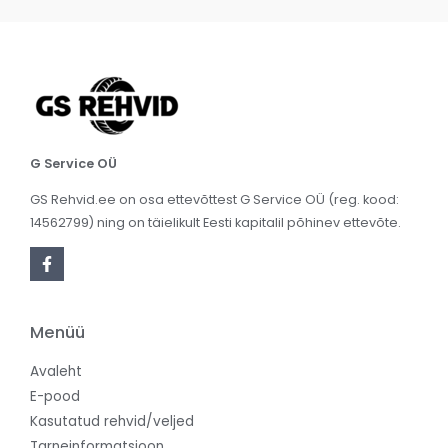
G Service OÜ
GS Rehvid.ee on osa ettevõttest G Service OÜ (reg. kood:
14562799) ning on täielikult Eesti kapitalil põhinev ettevõte.
Menüü
Avaleht
E-pood
Kasutatud rehvid/veljed
Tarneinformatsioon