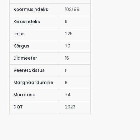
Koormusindeks
102/99
Kiirusindeks
R
Laius
225
Kõrgus
70
Diameeter
16
Veeretakistus
F
Märghaardumine
B
Müratase
74
DOT
2023