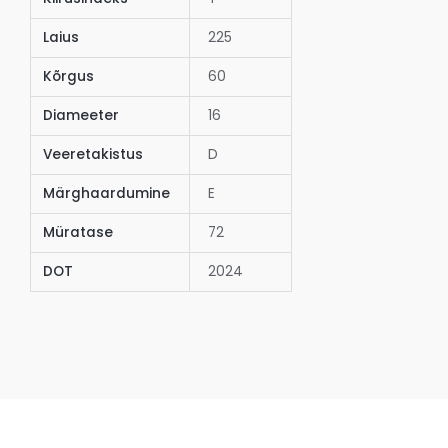
Laius
225
Kõrgus
60
Diameeter
16
Veeretakistus
D
Märghaardumine
E
Müratase
72
DOT
2024