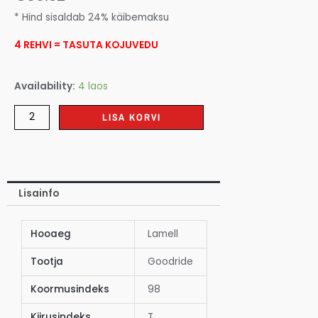
* Hind sisaldab 24% käibemaksu
4 REHVI = TASUTA KOJUVEDU
Availability:
4 laos
LISA KORVI
Lisainfo
Hooaeg
Lamell
Tootja
Goodride
Koormusindeks
98
Kiirusindeks
T