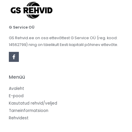
G Service OÜ
GS Rehvid.ee on osa ettevõttest G Service OÜ (reg. kood:
14562799) ning on täielikult Eesti kapitalil põhinev ettevõte.
Menüü
Avaleht
E-pood
Kasutatud rehvid/veljed
Tarneinformatsioon
Rehvidest