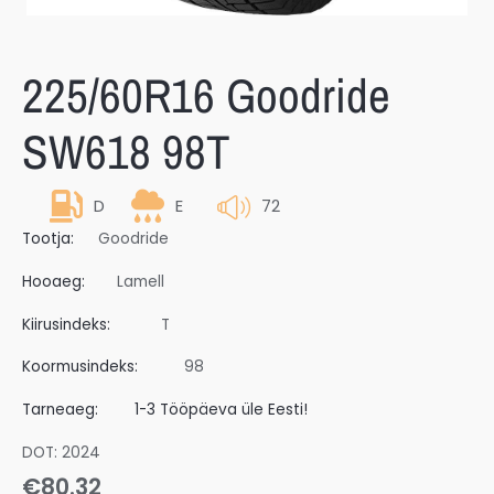
225/60R16 Goodride
SW618 98T
D
E
72
Tootja:
Goodride
Hooaeg:
Lamell
Kiirusindeks:
T
Koormusindeks:
98
Tarneaeg:
1-3 Tööpäeva üle Eesti!
DOT: 2024
€
80.32