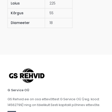
Laius
225
Kõrgus
55
Diameeter
18
G Service OÜ
GS Rehvid.ee on osa ettevõttest G Service OÜ (reg. kood:
14562799) ning on täielikult Eesti kapitalil põhinev ettevõte.