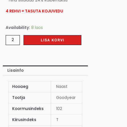
* Hind sisaldab 24% käibemaksu
4 REHVI = TASUTA KOJUVEDU
Availability:
8 laos
LISA KORVI
Lisainfo
Hooaeg
Naast
Tootja
Goodyear
Koormusindeks
102
Kiirusindeks
T