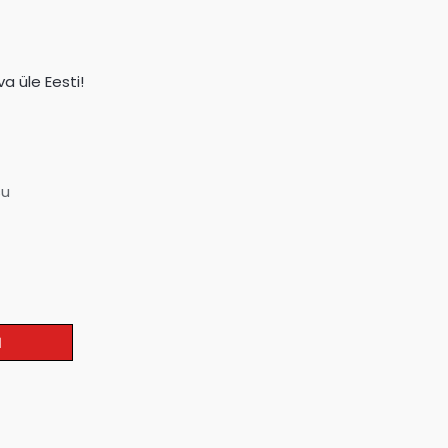
a üle Eesti!
su
I