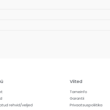
üü
Viited
ht
Tarneinfo
d
Garantii
atud rehvid/veljed
Privaatsuspoliitika