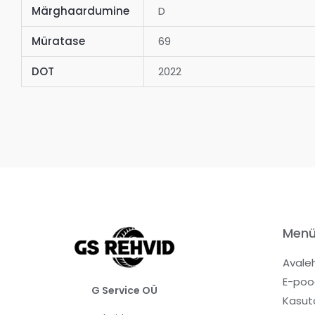
Märghaardumine
D
Müratase
69
DOT
2022
Men
Avale
E-poo
G Service OÜ
Kasut