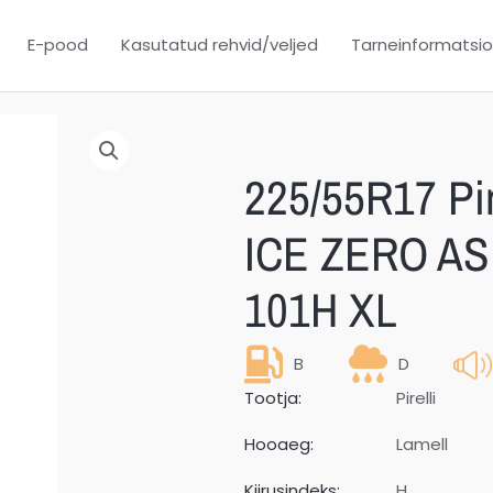
E-pood
Kasutatud rehvid/veljed
Tarneinformatsi
225/55R17 Pi
ICE ZERO A
101H XL
B
D
Tootja:
Pirelli
Hooaeg:
Lamell
Kiirusindeks:
H