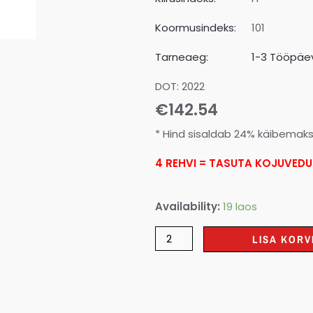
Koormusindeks:
101
Tarneaeg:
1-3 Tööpäev
DOT: 2022
€
142.54
* Hind sisaldab 24% käibemak
4 REHVI = TASUTA KOJUVEDU
Availability:
19 laos
LISA KORV