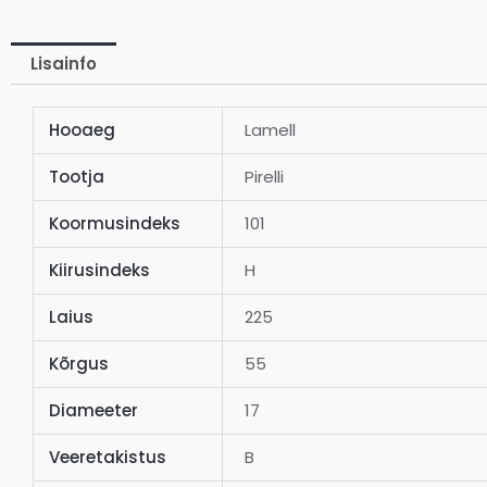
Lisainfo
Hooaeg
Lamell
Tootja
Pirelli
Koormusindeks
101
Kiirusindeks
H
Laius
225
Kõrgus
55
Diameeter
17
Veeretakistus
B