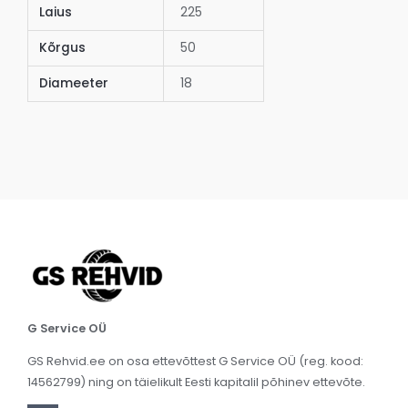
Laius
225
Kõrgus
50
Diameeter
18
G Service OÜ
GS Rehvid.ee on osa ettevõttest G Service OÜ (reg. kood:
14562799) ning on täielikult Eesti kapitalil põhinev ettevõte.