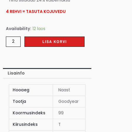
* Hind sisaldab 24% käibemaksu
4 REHVI = TASUTA KOJUVEDU
Availability:
12 laos
LISA KORVI
Lisainfo
Hooaeg
Naast
Tootja
Goodyear
Koormusindeks
99
Kiirusindeks
T