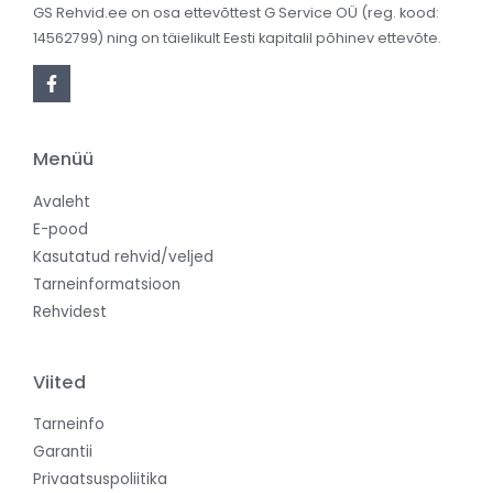
GS Rehvid.ee on osa ettevõttest G Service OÜ (reg. kood:
14562799) ning on täielikult Eesti kapitalil põhinev ettevõte.
Menüü
Avaleht
E-pood
Kasutatud rehvid/veljed
Tarneinformatsioon
Rehvidest
Viited
Tarneinfo
Garantii
Privaatsuspoliitika