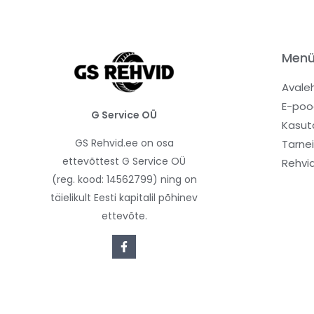
Men
Avale
E-poo
G Service OÜ
Kasut
GS Rehvid.ee on osa
Tarne
ettevõttest G Service OÜ
Rehvi
(reg. kood: 14562799) ning on
täielikult Eesti kapitalil põhinev
ettevõte.