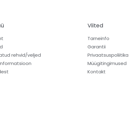
üü
Viited
ht
Tarneinfo
d
Garantii
atud rehvid/veljed
Privaatsuspoliitika
informatsioon
Müügitingimused
dest
Kontakt