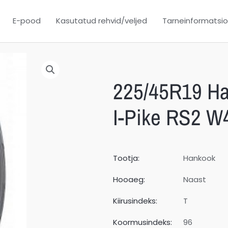
E-pood
Kasutatud rehvid/veljed
Tarneinformatsi
225/45R19 Ha
I-Pike RS2 W
Tootja:
Hankook
Hooaeg:
Naast
Kiirusindeks:
T
Koormusindeks:
96