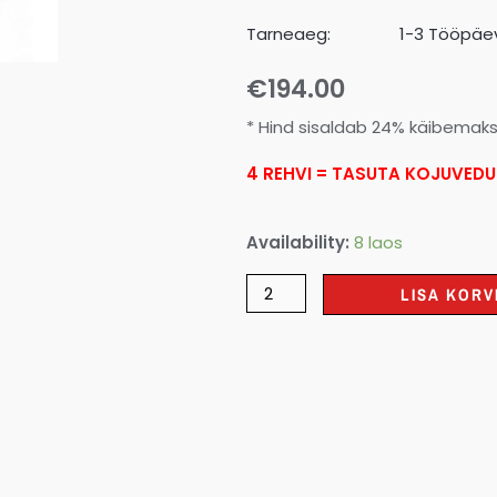
Tarneaeg:
1-3 Tööpäev
€
194.00
* Hind sisaldab 24% käibemak
4 REHVI = TASUTA KOJUVEDU
Availability:
8 laos
LISA KORV