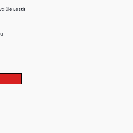
a üle Eesti!
su
I