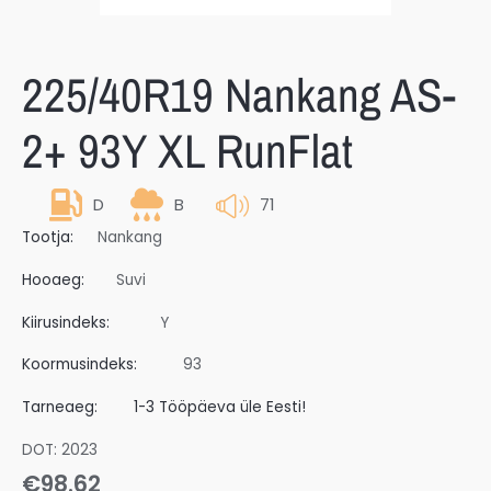
225/40R19 Nankang AS-
2+ 93Y XL RunFlat
D
B
71
Tootja:
Nankang
Hooaeg:
Suvi
Kiirusindeks:
Y
Koormusindeks:
93
Tarneaeg:
1-3 Tööpäeva üle Eesti!
DOT: 2023
€
98.62