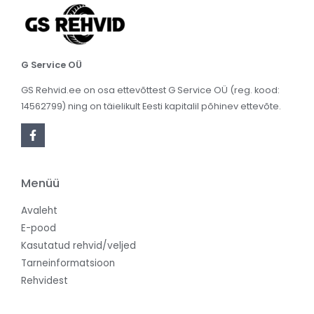
G Service OÜ
GS Rehvid.ee on osa ettevõttest G Service OÜ (reg. kood:
14562799) ning on täielikult Eesti kapitalil põhinev ettevõte.
Menüü
Avaleht
E-pood
Kasutatud rehvid/veljed
Tarneinformatsioon
Rehvidest