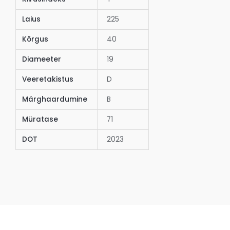
Laius
225
Kõrgus
40
Diameeter
19
Veeretakistus
D
Märghaardumine
B
Müratase
71
DOT
2023