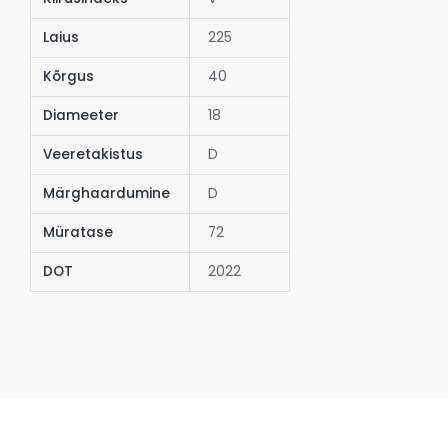
Laius
225
Kõrgus
40
Diameeter
18
Veeretakistus
D
Märghaardumine
D
Müratase
72
DOT
2022