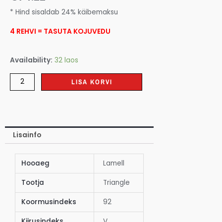
* Hind sisaldab 24% käibemaksu
4 REHVI = TASUTA KOJUVEDU
Availability:
32 laos
LISA KORVI
Lisainfo
Hooaeg
Lamell
Tootja
Triangle
Koormusindeks
92
Kiirusindeks
V