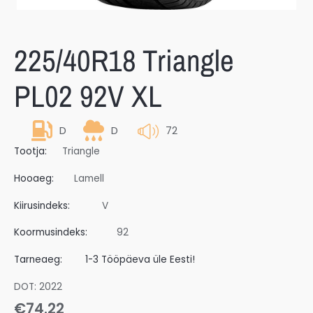
225/40R18 Triangle
PL02 92V XL
D
D
72
Tootja:
Triangle
Hooaeg:
Lamell
Kiirusindeks:
V
Koormusindeks:
92
Tarneaeg:
1-3 Tööpäeva üle Eesti!
DOT: 2022
€
74.22