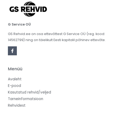
G Service OÜ
GS Rehvid.ee on osa ettevõttest G Service OÜ (reg. kood:
14562799) ning on täielikult Eesti kapitalil põhinev ettevõte.
Menüü
Avaleht
E-pood
Kasutatud rehvid/veljed
Tarneinformatsioon
Rehvidest