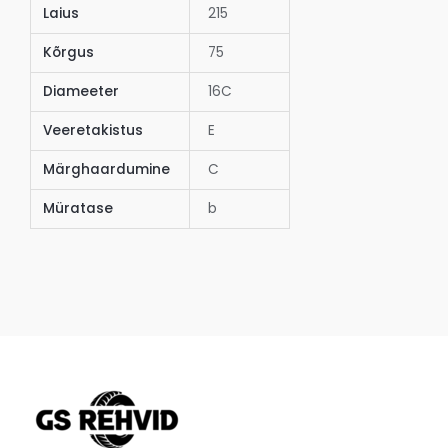
Laius
215
Kõrgus
75
Diameeter
16C
Veeretakistus
E
Märghaardumine
C
Müratase
b