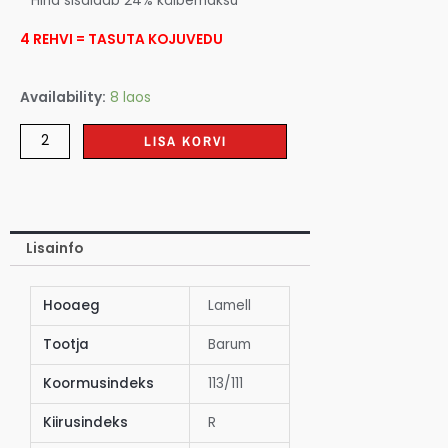
* Hind sisaldab 24% käibemaksu
4 REHVI = TASUTA KOJUVEDU
Availability:
8 laos
LISA KORVI
Lisainfo
Hooaeg
Lamell
Tootja
Barum
Koormusindeks
113/111
Kiirusindeks
R