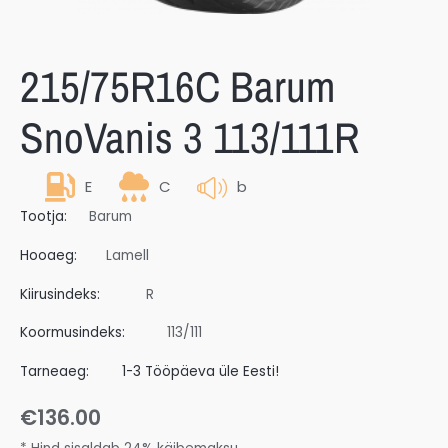
215/75R16C Barum
SnoVanis 3 113/111R
E
C
b
Tootja:
Barum
Hooaeg:
Lamell
Kiirusindeks:
R
Koormusindeks:
113/111
Tarneaeg:
1-3 Tööpäeva üle Eesti!
€
136.00