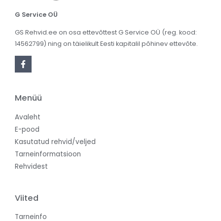
G Service OÜ
GS Rehvid.ee on osa ettevõttest G Service OÜ (reg. kood:
14562799) ning on täielikult Eesti kapitalil põhinev ettevõte.
Menüü
Avaleht
E-pood
Kasutatud rehvid/veljed
Tarneinformatsioon
Rehvidest
Viited
Tarneinfo