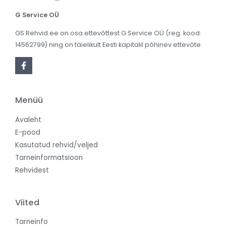
G Service OÜ
GS Rehvid.ee on osa ettevõttest G Service OÜ (reg. kood:
14562799) ning on täielikult Eesti kapitalil põhinev ettevõte.
Menüü
Avaleht
E-pood
Kasutatud rehvid/veljed
Tarneinformatsioon
Rehvidest
Viited
Tarneinfo