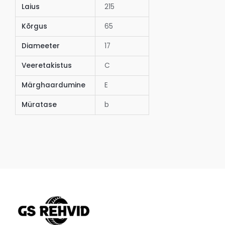
Laius
215
Kõrgus
65
Diameeter
17
Veeretakistus
C
Märghaardumine
E
Müratase
b