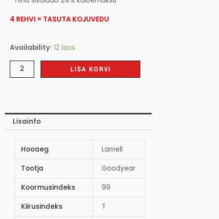
* Hind sisaldab 24% käibemaksu
4 REHVI = TASUTA KOJUVEDU
Availability:
12 laos
LISA KORVI
Lisainfo
Hooaeg
Lamell
Tootja
Goodyear
Koormusindeks
99
Kiirusindeks
T