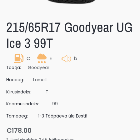
215/65R17 Goodyear UG
Ice 3 99T
C
E
b
Tootja:
Goodyear
Hooaeg:
Lamell
Kiirusindeks:
T
Koormusindeks:
99
Tarneaeg:
1-3 Tööpäeva üle Eesti!
€
178.00