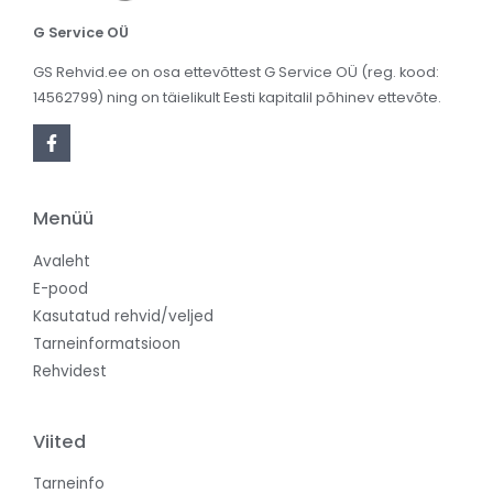
G Service OÜ
GS Rehvid.ee on osa ettevõttest G Service OÜ (reg. kood:
14562799) ning on täielikult Eesti kapitalil põhinev ettevõte.
Menüü
Avaleht
E-pood
Kasutatud rehvid/veljed
Tarneinformatsioon
Rehvidest
Viited
Tarneinfo