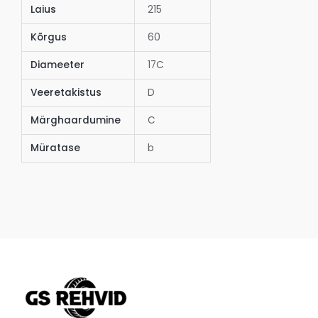
Laius
215
Kõrgus
60
Diameeter
17C
Veeretakistus
D
Märghaardumine
C
Müratase
b