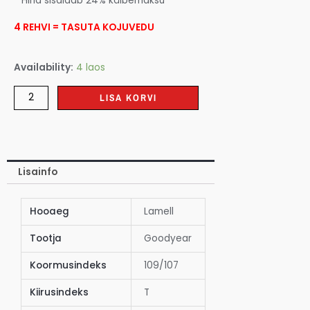
* Hind sisaldab 24% käibemaksu
4 REHVI = TASUTA KOJUVEDU
Availability:
4 laos
LISA KORVI
Lisainfo
Hooaeg
Lamell
Tootja
Goodyear
Koormusindeks
109/107
Kiirusindeks
T