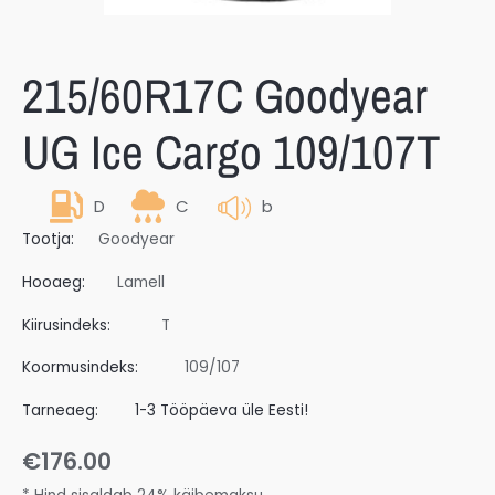
215/60R17C Goodyear
UG Ice Cargo 109/107T
D
C
b
Tootja:
Goodyear
Hooaeg:
Lamell
Kiirusindeks:
T
Koormusindeks:
109/107
Tarneaeg:
1-3 Tööpäeva üle Eesti!
€
176.00