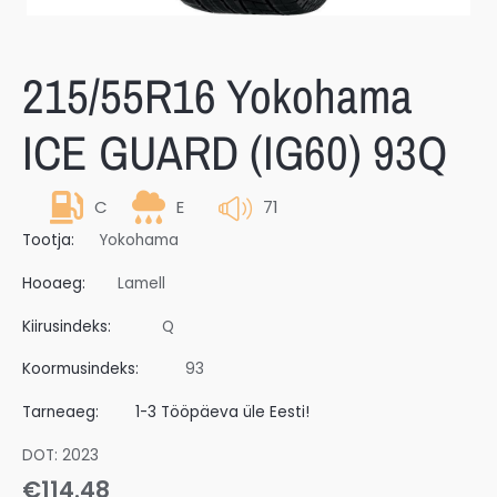
215/55R16 Yokohama
ICE GUARD (IG60) 93Q
C
E
71
Tootja:
Yokohama
Hooaeg:
Lamell
Kiirusindeks:
Q
Koormusindeks:
93
Tarneaeg:
1-3 Tööpäeva üle Eesti!
DOT: 2023
€
114.48