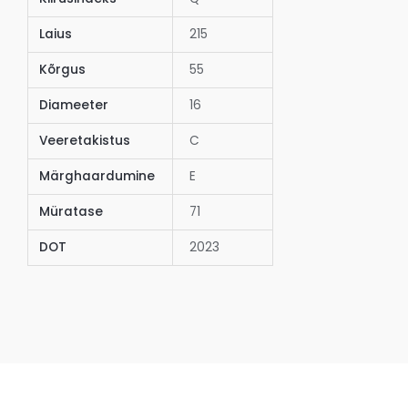
Laius
215
Kõrgus
55
Diameeter
16
Veeretakistus
C
Märghaardumine
E
Müratase
71
DOT
2023