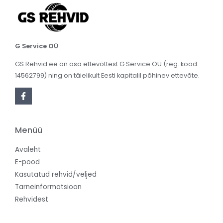
G Service OÜ
GS Rehvid.ee on osa ettevõttest G Service OÜ (reg. kood:
14562799) ning on täielikult Eesti kapitalil põhinev ettevõte.
Menüü
Avaleht
E-pood
Kasutatud rehvid/veljed
Tarneinformatsioon
Rehvidest