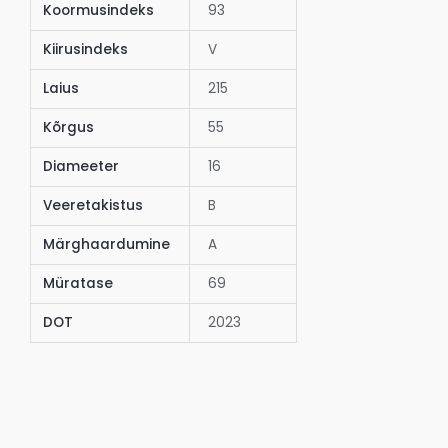
Koormusindeks
93
Kiirusindeks
V
Laius
215
Kõrgus
55
Diameeter
16
Veeretakistus
B
Märghaardumine
A
Müratase
69
DOT
2023