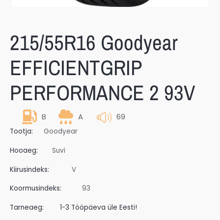
215/55R16 Goodyear
EFFICIENTGRIP
PERFORMANCE 2 93V
B
A
69
Tootja:
Goodyear
Hooaeg:
Suvi
Kiirusindeks:
V
Koormusindeks:
93
Tarneaeg:
1-3 Tööpäeva üle Eesti!