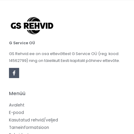
G Service OÜ
GS Rehvid.ee on osa ettevõttest G Service OÜ (reg. kood:
14562799) ning on täielikult Eesti kapitalil põhinev ettevõte.
Menüü
Avaleht
E-pood
Kasutatud rehvid/veljed
Tarneinformatsioon