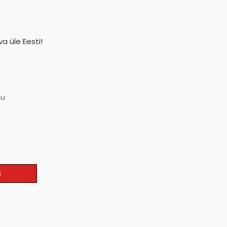
a üle Eesti!
su
I