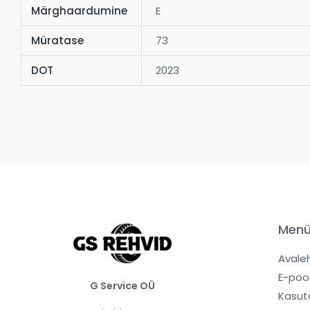
Märghaardumine
E
Müratase
73
DOT
2023
Men
Avale
E-poo
G Service OÜ
Kasut