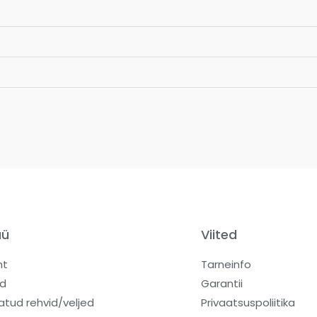
üü
Viited
ht
Tarneinfo
d
Garantii
atud rehvid/veljed
Privaatsuspoliitika