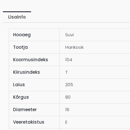
Lisainfo
Hooaeg
Suvi
Tootja
Hankook
Koormusindeks
104
Kiirusindeks
T
Laius
205
Kõrgus
80
Diameeter
16
Veeretakistus
E