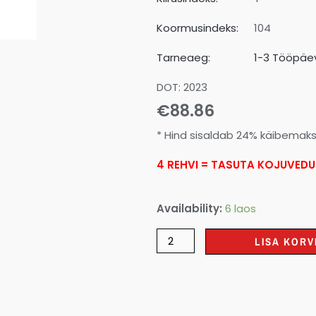
Koormusindeks:
104
Tarneaeg:
1-3 Tööpäev
DOT: 2023
€
88.86
* Hind sisaldab 24% käibemak
4 REHVI = TASUTA KOJUVEDU
Availability:
6 laos
LISA KORV