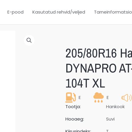
E-pood
Kasutatud rehvid/veljed
Tarneinformatsi
205/80R16 H
DYNAPRO AT-
104T XL
E
E
Tootja:
Hankook
Hooaeg:
Suvi
Kiirusindeks:
T