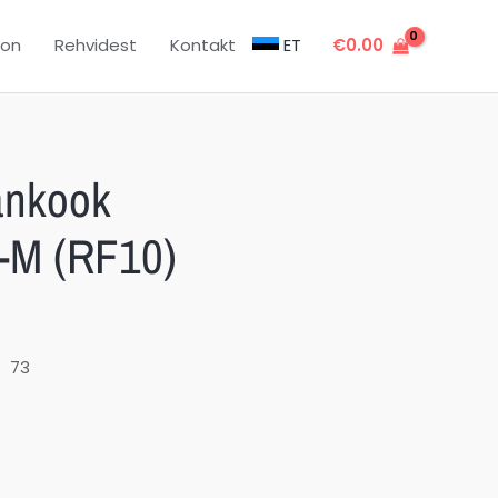
oon
Rehvidest
Kontakt
ET
€
0.00
ankook
M (RF10)
73