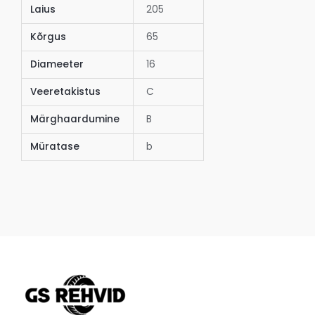
Laius
205
Kõrgus
65
Diameeter
16
Veeretakistus
C
Märghaardumine
B
Müratase
b