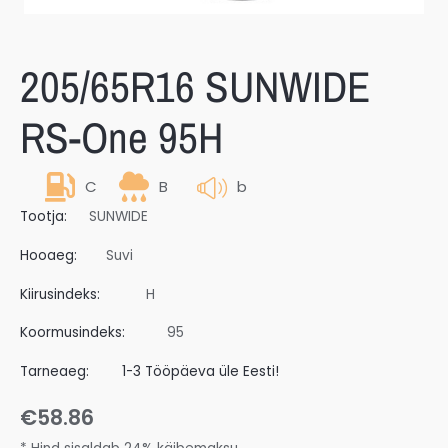
205/65R16 SUNWIDE
RS-One 95H
C
B
b
Tootja:
SUNWIDE
Hooaeg:
Suvi
Kiirusindeks:
H
Koormusindeks:
95
Tarneaeg:
1-3 Tööpäeva üle Eesti!
€
58.86