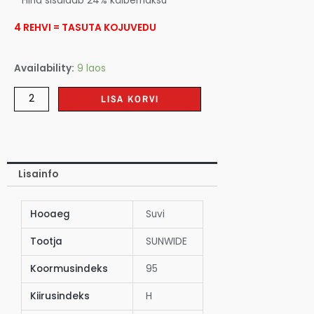
* Hind sisaldab 24% käibemaksu
4 REHVI = TASUTA KOJUVEDU
Availability:
9 laos
LISA KORVI
Lisainfo
Hooaeg
Suvi
Tootja
SUNWIDE
Koormusindeks
95
Kiirusindeks
H