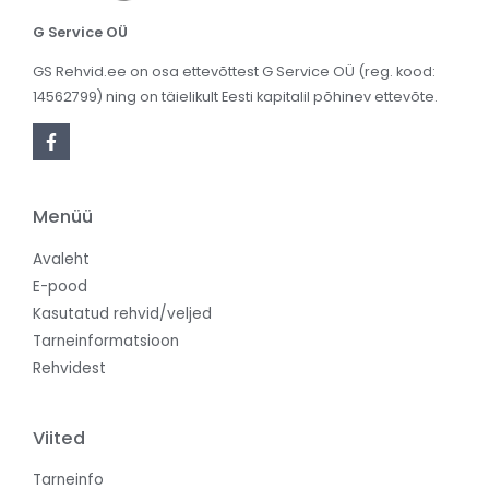
G Service OÜ
GS Rehvid.ee on osa ettevõttest G Service OÜ (reg. kood:
14562799) ning on täielikult Eesti kapitalil põhinev ettevõte.
Menüü
Avaleht
E-pood
Kasutatud rehvid/veljed
Tarneinformatsioon
Rehvidest
Viited
Tarneinfo