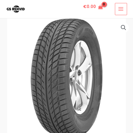
€
0.00