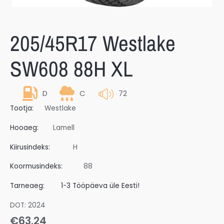
205/45R17 Westlake
SW608 88H XL
D
C
72
Tootja:
Westlake
Hooaeg:
Lamell
Kiirusindeks:
H
Koormusindeks:
88
Tarneaeg:
1-3 Tööpäeva üle Eesti!
DOT: 2024
€
63.24