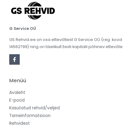
G Service OÜ
GS Rehvid.ee on osa ettevõttest G Service OÜ (reg. kood:
14562799) ning on täielikult Eesti kapitalil põhinev ettevõte.
Menüü
Avaleht
E-pood
Kasutatud rehvid/veljed
Tarneinformatsioon
Rehvidest