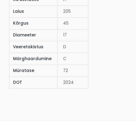
Laius
205
Kõrgus
45
Diameeter
17
Veeretakistus
D
Märghaardumine
C
Müratase
72
DOT
2024