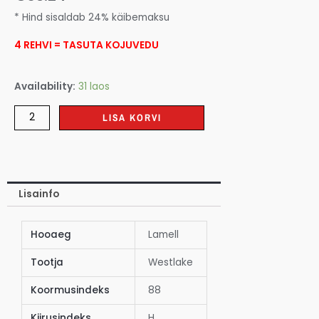
* Hind sisaldab 24% käibemaksu
4 REHVI = TASUTA KOJUVEDU
Availability:
31 laos
LISA KORVI
Lisainfo
Hooaeg
Lamell
Tootja
Westlake
Koormusindeks
88
Kiirusindeks
H