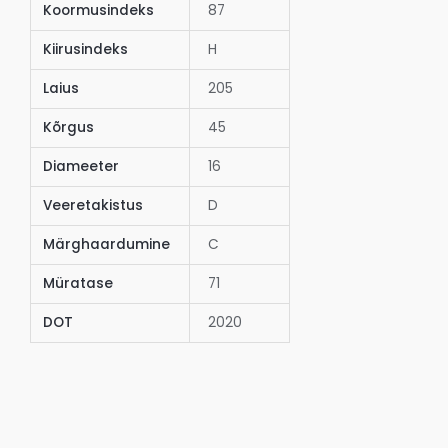
Koormusindeks
87
Kiirusindeks
H
Laius
205
Kõrgus
45
Diameeter
16
Veeretakistus
D
Märghaardumine
C
Müratase
71
DOT
2020