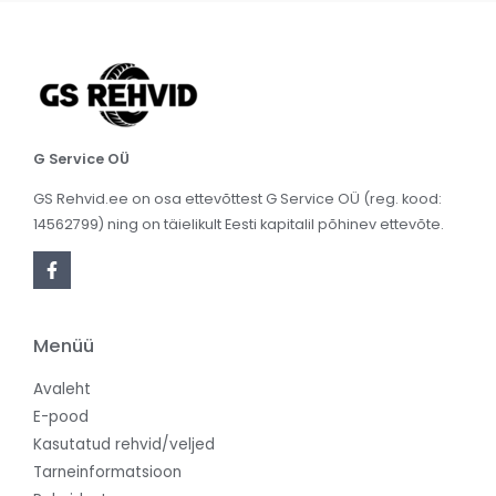
G Service OÜ
GS Rehvid.ee on osa ettevõttest G Service OÜ (reg. kood:
14562799) ning on täielikult Eesti kapitalil põhinev ettevõte.
Menüü
Avaleht
E-pood
Kasutatud rehvid/veljed
Tarneinformatsioon