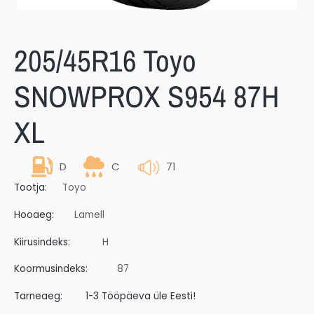
205/45R16 Toyo
SNOWPROX S954 87H
XL
D
C
71
Tootja:
Toyo
Hooaeg:
Lamell
Kiirusindeks:
H
Koormusindeks:
87
Tarneaeg:
1-3 Tööpäeva üle Eesti!