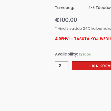
Tarneaeg:
1-3 Tööpäev
€
100.00
* Hind sisaldab 24% käibemak
4 REHVI = TASUTA KOJUVEDU
Availability:
12 laos
LISA KORV