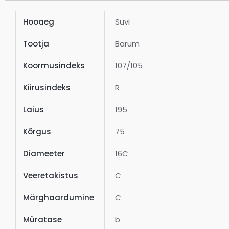
Hooaeg
Suvi
Tootja
Barum
Koormusindeks
107/105
Kiirusindeks
R
Laius
195
Kõrgus
75
Diameeter
16C
Veeretakistus
C
Märghaardumine
C
Müratase
b