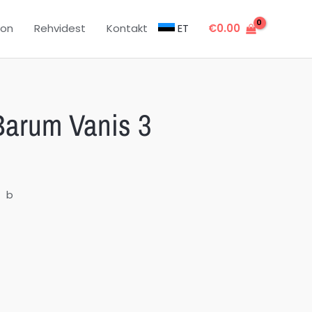
oon
Rehvidest
Kontakt
ET
€
0.00
arum Vanis 3
b