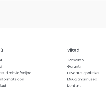
üü
Viited
ht
Tarneinfo
d
Garantii
atud rehvid/veljed
Privaatsuspoliitika
informatsioon
Müügitingimused
dest
Kontakt