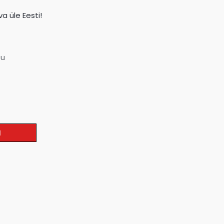
a üle Eesti!
su
I