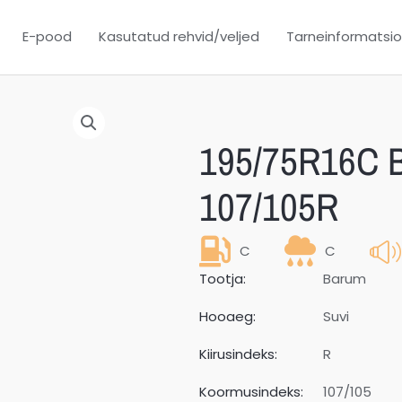
E-pood
Kasutatud rehvid/veljed
Tarneinformatsi
195/75R16C B
107/105R
C
C
Tootja:
Barum
Hooaeg:
Suvi
Kiirusindeks:
R
Koormusindeks:
107/105