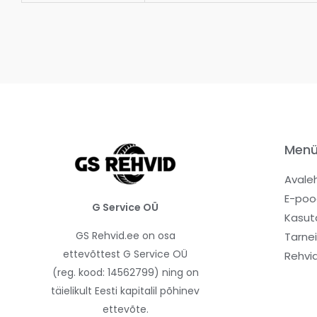
Men
Avale
E-poo
G Service OÜ
Kasut
GS Rehvid.ee on osa
Tarne
ettevõttest G Service OÜ
Rehvi
(reg. kood: 14562799) ning on
täielikult Eesti kapitalil põhinev
ettevõte.