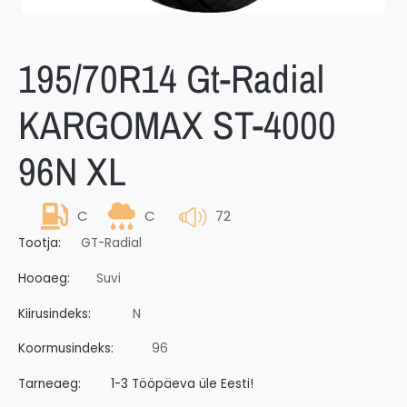
195/70R14 Gt-Radial
KARGOMAX ST-4000
96N XL
C
C
72
Tootja:
GT-Radial
Hooaeg:
Suvi
Kiirusindeks:
N
Koormusindeks:
96
Tarneaeg:
1-3 Tööpäeva üle Eesti!