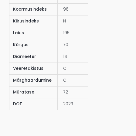
Koormusindeks
96
Kiirusindeks
N
Laius
195
Kõrgus
70
Diameeter
14
Veeretakistus
C
Märghaardumine
C
Müratase
72
DOT
2023