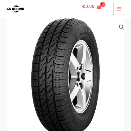
€
0.00