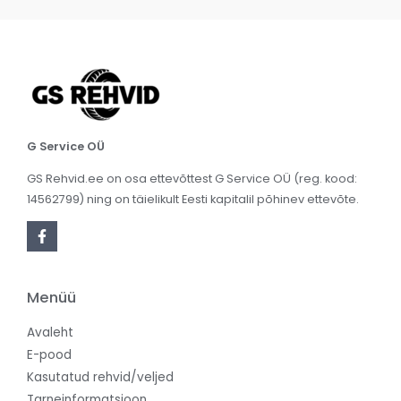
G Service OÜ
GS Rehvid.ee on osa ettevõttest G Service OÜ (reg. kood:
14562799) ning on täielikult Eesti kapitalil põhinev ettevõte.
Menüü
Avaleht
E-pood
Kasutatud rehvid/veljed
Tarneinformatsioon