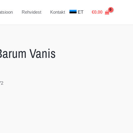
atsioon
Rehvidest
Kontakt
ET
€
0.00
arum Vanis
72