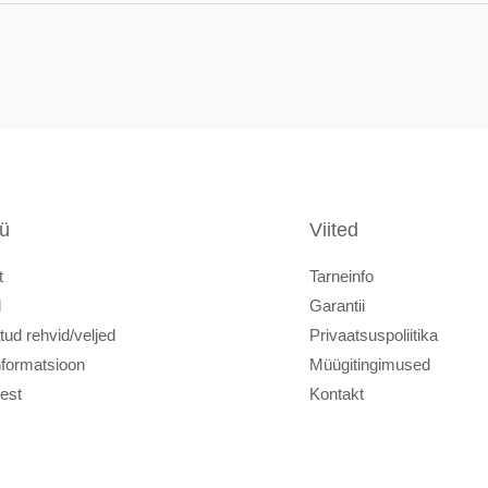
ü
Viited
t
Tarneinfo
d
Garantii
tud rehvid/veljed
Privaatsuspoliitika
nformatsioon
Müügitingimused
est
Kontakt