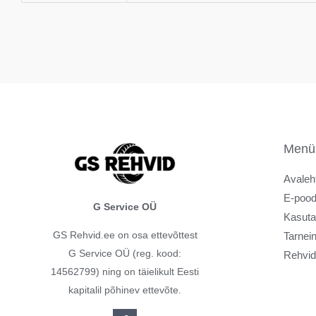
Menü
Avaleh
E-poo
G Service OÜ
Kasuta
GS Rehvid.ee on osa ettevõttest
Tarnei
G Service OÜ (reg. kood:
Rehvid
14562799) ning on täielikult Eesti
kapitalil põhinev ettevõte.