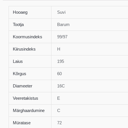
Hooaeg
Suvi
Tootja
Barum
Koormusindeks
99/97
Kiirusindeks
H
Laius
195
Kõrgus
60
Diameeter
16C
Veeretakistus
E
Märghaardumine
C
Müratase
72