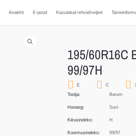
Avaleht
E-pood
Kasutatud rehvid/veljed
Tarneinform
195/60R16C B
99/97H
E
C
Tootja:
Barum
Hooaeg:
Suvi
Kiirusindeks:
H
Koormusindeks:
99/97