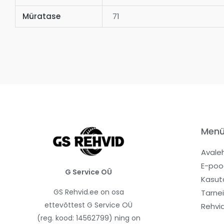
Müratase
71
Men
Avale
E-poo
G Service OÜ
Kasut
GS Rehvid.ee on osa
Tarne
ettevõttest G Service OÜ
Rehvi
(reg. kood: 14562799) ning on