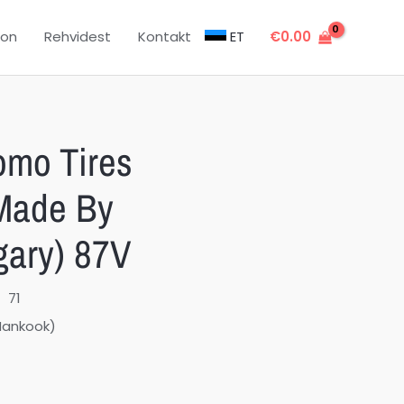
oon
Rehvidest
Kontakt
ET
€
0.00
mo Tires
Made By
ary) 87V
71
ankook)