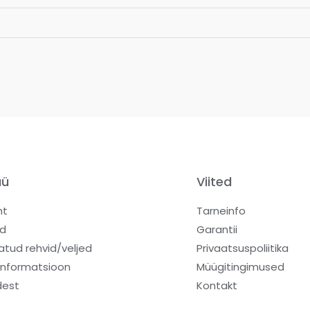
üü
Viited
ht
Tarneinfo
d
Garantii
atud rehvid/veljed
Privaatsuspoliitika
informatsioon
Müügitingimused
dest
Kontakt