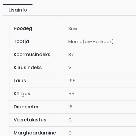
Lisainfo
Hooaeg
Suvi
Tootja
Momo(by-Hankook)
Koormusindeks
87
Kiirusindeks
V
Laius
195
Kõrgus
55
Diameeter
16
Veeretakistus
C
Märghaardumine
C