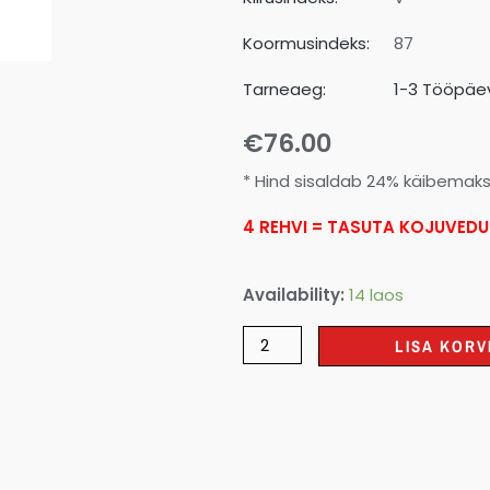
Koormusindeks:
87
Tarneaeg:
1-3 Tööpäev
€
76.00
* Hind sisaldab 24% käibemak
4 REHVI = TASUTA KOJUVEDU
Availability:
14 laos
LISA KORV