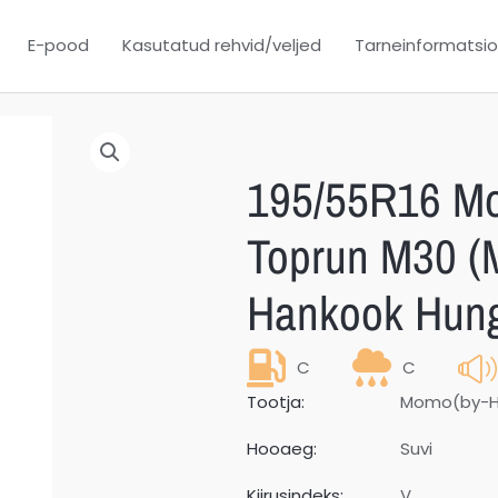
E-pood
Kasutatud rehvid/veljed
Tarneinformatsi
195/55R16 Mo
Toprun M30 (
Hankook Hung
C
C
Tootja:
Momo(by-H
Hooaeg:
Suvi
Kiirusindeks:
V