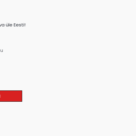
a üle Eesti!
su
I