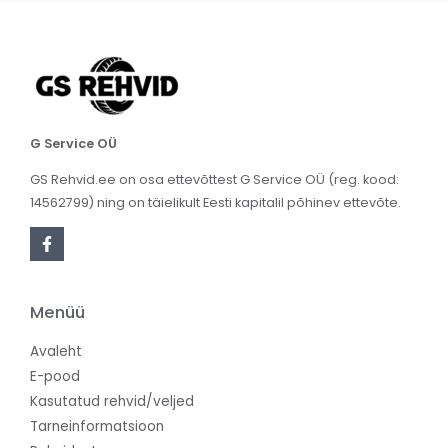
G Service OÜ
GS Rehvid.ee on osa ettevõttest G Service OÜ (reg. kood:
14562799) ning on täielikult Eesti kapitalil põhinev ettevõte.
Menüü
Avaleht
E-pood
Kasutatud rehvid/veljed
Tarneinformatsioon