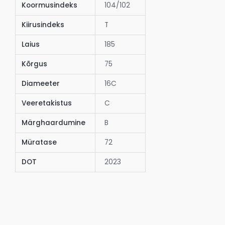
Koormusindeks
104/102
Kiirusindeks
T
Laius
185
Kõrgus
75
Diameeter
16C
Veeretakistus
C
Märghaardumine
B
Müratase
72
DOT
2023