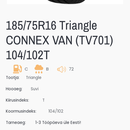
185/75R16 Triangle
CONNEX VAN (TV701)
104/102T
C
B
72
Tootja:
Triangle
Hooaeg:
Suvi
Kiirusindeks:
T
Koormusindeks:
104/102
Tarneaeg:
1-3 Tööpäeva üle Eesti!