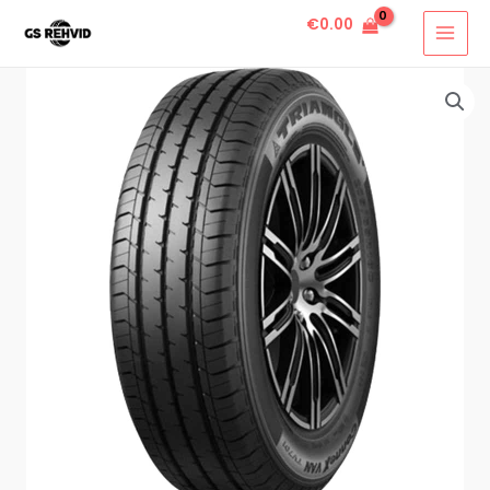
€
0.00