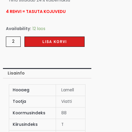
* Hind sisaldab 24% käibemaksu
4 REHVI = TASUTA KOJUVEDU
Availability:
12 laos
LISA KORVI
Lisainfo
Hooaeg
Lamell
Tootja
Viatti
Koormusindeks
88
Kiirusindeks
T