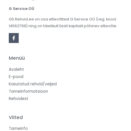
G Service OÜ
GS Rehvid.ee on osa ettevõttest G Service OÜ (reg. kood:
14562799) ning on täielikult Eesti kapitalil põhinev ettevõte.
Menüü
Avaleht
E-pood
Kasutatud rehvid/veljed
Tarneinformatsioon
Rehvidest
Viited
Tarneinfo