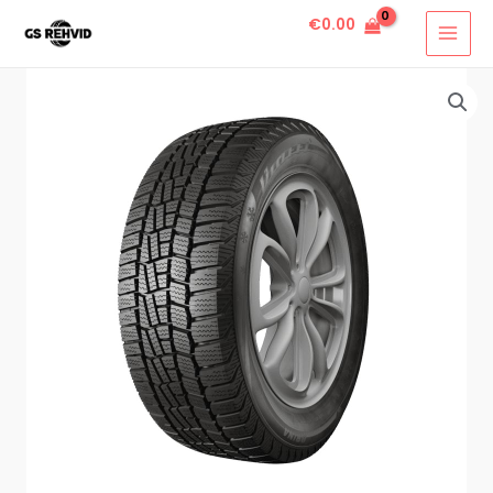
€
0.00