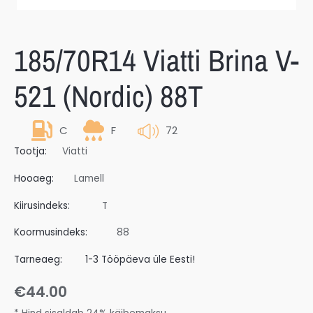
185/70R14 Viatti Brina V-
521 (nordic) 88T
C
F
72
Tootja:
Viatti
Hooaeg:
Lamell
Kiirusindeks:
T
Koormusindeks:
88
Tarneaeg:
1-3 Tööpäeva üle Eesti!
€
44.00