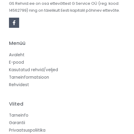
GS Rehvid.ee on osa ettevõttest G Service OÜ (reg. kood:
14562799) ning on täielikult Eesti kapitalil põhinev ettevõte.
Menüü
Avaleht
E-pood
Kasutatud rehvid/veljed
Tarneinformatsioon
Rehvidest
Viited
Tarneinfo
Garantii
Privaatsuspoliitika